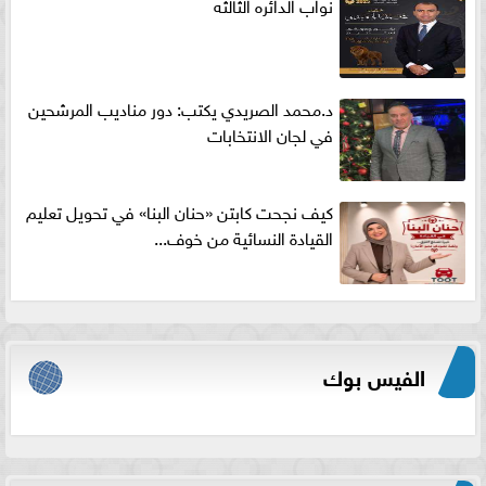
نواب الدائره الثالثه
د.محمد الصريدي يكتب: دور مناديب المرشحين
في لجان الانتخابات
كيف نجحت كابتن «حنان البنا» في تحويل تعليم
القيادة النسائية من خوف...
الفيس بوك