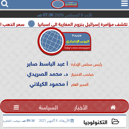




الأحد 9 أغسطس 2026
07:36 صـ
ة إسرائيل بنزوح المغاربة الى اسبانيا
سعر الذهب اليوم السبت 8 أغسطس 2026 في
أ عبد الباسط صابر
رئيس مجلس الإدارة
د. محمد الصريدي
صاحب الامتياز
أ محمود الكيلاني
المدير العام

الأخبار
السياسة

التكنولوجيا
الأربعاء، 8 أكتوبر 2025
09:34 صـ
بتوقيت القاهرة