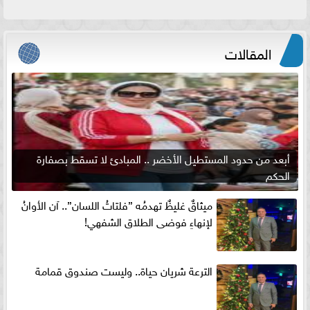
المقالات
أبعد من حدود المستطيل الأخضر .. المبادئ لا تسقط بصفارة
الحكم
ميثاقٌ غليظٌ تهدمُه ”فلتاتُ اللسان”.. آن الأوانُ
لإنهاءِ فوضى الطلاق الشفهي!
الترعة شريان حياة.. وليست صندوق قمامة