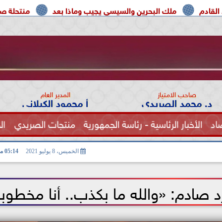
لبحرين والسيسي يجيب وماذا بعد
منتحلة صفة صحفية تعترف: و
صاحب الامتياز
المدير العام
د. محمد الصريدي
أ محمود الكيلاني
اد
الأخبار الرئاسية - رئاسة الجمهورية
منتجات الصريدي
ال
الصحة
الخميس، 8 يوليو 2021
05:14 مـ
رد صادم: «والله ما بكذب.. أنا مخطوب