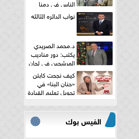
الناس فى دمنا
نواب الدائره الثالثه
د.محمد الصريدي
يكتب: دور مناديب
المرشحين في لجان
الانتخابات
كيف نجحت كابتن
«حنان البنا» في
تحويل تعليم القيادة
النسائية من خوف...
الفيس بوك