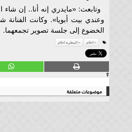
وتابعت: «مايدري إنه أنا.. إن شاء 
وعندي بيت أبويا». وكانت الفنانة ش
الخضوع إلى جلسة تصوير تجمعهما.
احلام
المطربة احلام
⇧
موضوعات متعلقة