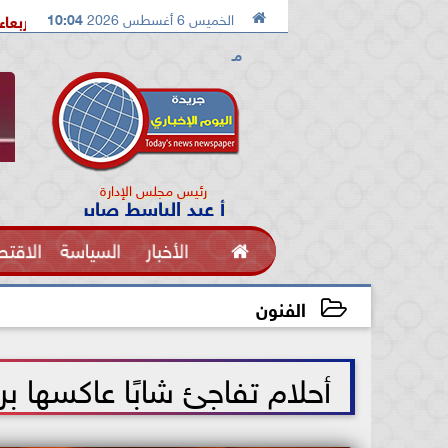

الخميس 6 أغسطس 2026
10:04
ماعيلية تستضيف معسكرًا مغلقًا للإسماعيلي الاربعاء القادم
ملك ا
مـ
رئيس مجلس الإدارة
أ عبد الباسط صابر

الأخبار
السياسة
الاقتص
الفنون
الفنون
2021-07-08 17:14:31
أحلام تفاجئ شابًا عاكسها ب