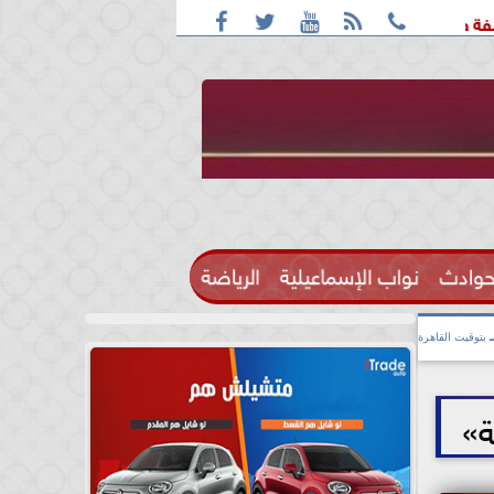





اقعة التحرش مزعومة بسبب خلافات على الأجرة
رحيل الإعلامية
حوادث
نواب الإسماعيلية
الرياضة

بتوقيت القاهرة
ة»