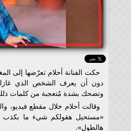
حكت الفنانة أحلام تعرّضها إلى المغا
دون أن يعرف الشخص الذي غازلها 
وتضحك بشدة مُتعجبة من كلمات ذلك 
وقالت أحلام خلال مقطع فيديو، وا
«مستحيل هقولكم شيء ما بكذب والل
هالطول».