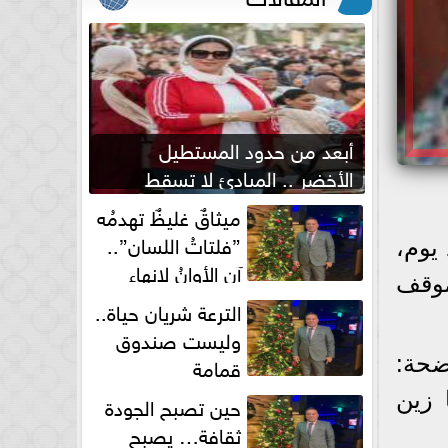
أبعد من حدود المستطيل
الأخضر .. المبادئ لا تسقط
بصفارة الحكم
ميثاقٌ غليظٌ تهدمُه
”فلتاتُ اللسان”..
 يوم،
آن الأوانُ لإنهاءِ
موقف
فوضى الطلاق الشفهي!
الترعة شريان حياة..
وليست صندوق
قمامة
ضحة:
 زين
حين تصبح الجودة
ثقافة… يصبح