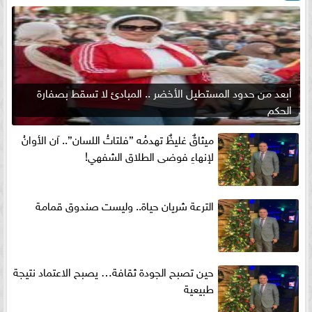
أبعد من حدود المستطيل الأخضر .. المبادئ لا تسقط بصفارة
الحكم
ميثاقٌ غليظٌ تهدمُه ”فلتاتُ اللسان”.. آن الأوانُ
لإنهاءِ فوضى الطلاق الشفهي!
الترعة شريان حياة.. وليست صندوق قمامة
حين تصبح الجودة ثقافة… يصبح الاعتماد نتيجة
طبيعية