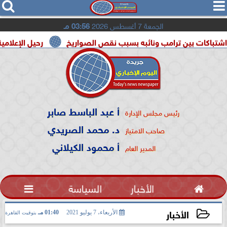




الجمعة 7 أغسطس 2026
03:56 مـ
ين ترامب ونائبه بسبب نقص الصواريخ
رحيل الإعلامية سونيا كما
أ عبد الباسط صابر
رئيس مجلس الإدارة
د. محمد الصريدي
صاحب الامتياز
أ محمود الكيلاني
المدير العام

الأخبار
السياسة

الأخبار
الأربعاء، 7 يوليو 2021
01:40 مـ
بتوقيت القاهرة