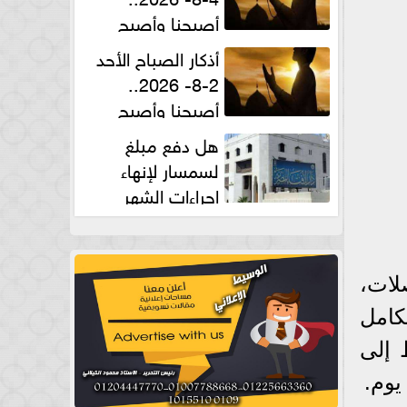
أصبحنا وأصبح
الملك لله والحمد لله
أذكار الصباح الأحد
2-8- 2026..
أصبحنا وأصبح
الملك لله والحمد لله
هل دفع مبلغ
لسمسار لإنهاء
إجراءات الشهر
العقارى حلال؟.. أمين الفتوى يجيب
لات،
كامل
 إلى
يوم.