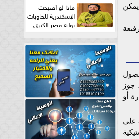
طبيعية
ماذا لو أصبحت
يمكن
الإسكندرية للحاويات
بوابه مصر الكبري
فيعة
للتجارة العالمية بقلم د...
حصول
 جوز
ة أو
 على
يكية