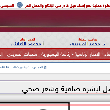
عداد جيل قادر على الإنتاج والعمل الحر
السيسي يوحد السودان و 
صاحب الامتياز
المدير العام
د. محمد الصريدي
أ محمود الكيلاني
اد
الأخبار الرئاسية - رئاسة الجمهورية
منتجات الصريدي
ال
الصحة
الخميس، 13 نوفمبر 2025
02:07 مـ
مل لبشرة صافية وشعر صحي