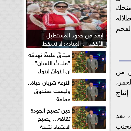
منحك
لالة
لفحم
أبعد من حدود المستطيل
الأخضر .. المبادئ لا تسقط
بصفارة الحكم
ميثاقٌ غليظٌ تهدمُه
”فلتاتُ اللسان”..
آن الأوانُ لإنهاءِ
ق من
فوضى الطلاق الشفهي!
الترعة شريان حياة..
لعمر،
وليست صندوق
نتاج
قمامة
حين تصبح الجودة
 بعد
ثقافة… يصبح
الاعتماد نتيجة
تجنب