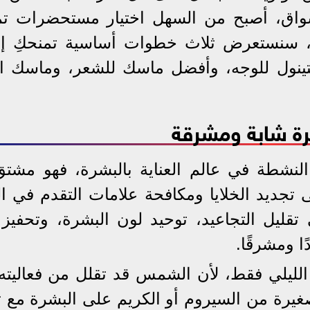
أسواق، أصبح من السهل اختيار مستحضرات ت
ال، سنستعرض ثلاث خطوات أساسية تمنحكِ إط
تينول للوجه، وأفضل ماسك للشعر، وماسك ا
شرة شابة ومشرقة
ت النشطة في عالم العناية بالبشرة، فهو مشت
ية على تجديد الخلايا ومكافحة علامات التقدم في ا
ليل التجاعيد، توحيد لون البشرة، وتحفيز إ
ا ومشرقًا.
 الليلي فقط، لأن الشمس قد تقلل من فعاليته،
غيرة من السيروم أو الكريم على البشرة مع 