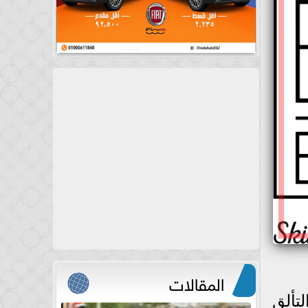
المقالات
تألق