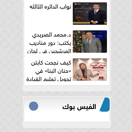
نواب الدائره الثالثه
د.محمد الصريدي
يكتب: دور مناديب
المرشحين في لجان
الانتخابات
كيف نجحت كابتن
«حنان البنا» في
تحويل تعليم القيادة
النسائية من خوف...
الفيس بوك