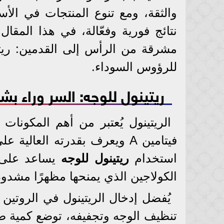
والثقة، ومع تنوع المنتجات في ال
نتائج فورية وفعّالة، في هذا المق
مشرقة من الرأس إلى القدمين: ري
للرؤوس السوداء.
ريتينول للوجه: السر وراء ب
الريتينول يُعتبر من أهم المكونا
فيتامين A ويعرف بقدرته العال
استخدام
ريتينول للوجه
يساعد على تق
الكولاجين الذي يمنحها مظهرًا مشدودً
يُفضل إدخال الريتينول في الروتين
تنظيف الوجه وتجفيفه، توضع كمية ص