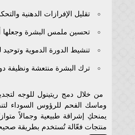
تقليل الإفرازات الدهنية والتح
تحسين ملمس البشرة وجعلها أك
تنشيط الدورة الدموية وتوحيد ل
ترك البشرة منتعشة ونظيفة دو
من خلال دمج ريتينول للوجه لتجد
وماسك الفحم للرؤوس السوداء لتن
يمنحكِ إشراقة طبيعية وجمالاً متوا
منتجات فعّالة تُستخدم بطريقة صحي