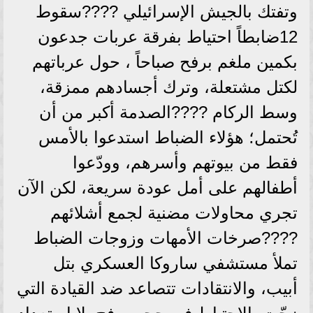
وتفتك بالجيش الإسرائيلي ????سقوط
12ضابطاً احتياط بفرقة عربات جدعون
بكمين ملغم برفح صباحاً ، حول عرباتهم
لكتل مشتعلة، وترك أجسادهم ممزقة،
وسط الركام ????الصدمة أكبر من أن
تُحتمل؛ هؤلاء الضباط استدعوا بالأمس
فقط من بيوتهم وأسرهم، وودّعوا
أطفالهم على أمل عودة سريعة، لكن الآن
تجري محاولات مضنية لجمع أشلائهم
????صرخات الأمهات وزوجات الضباط
تملأ مستشفي ساروكا العسكري بتل
أبيب، والانتقادات تتصاعد ضد القيادة التي