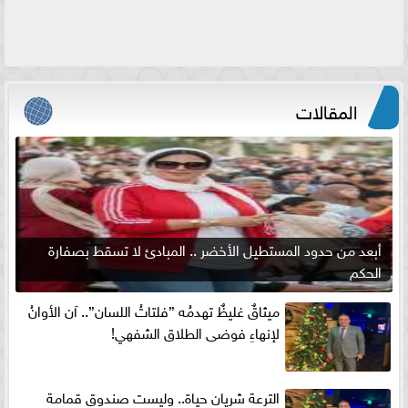
المقالات
أبعد من حدود المستطيل الأخضر .. المبادئ لا تسقط بصفارة
الحكم
ميثاقٌ غليظٌ تهدمُه ”فلتاتُ اللسان”.. آن الأوانُ
لإنهاءِ فوضى الطلاق الشفهي!
الترعة شريان حياة.. وليست صندوق قمامة