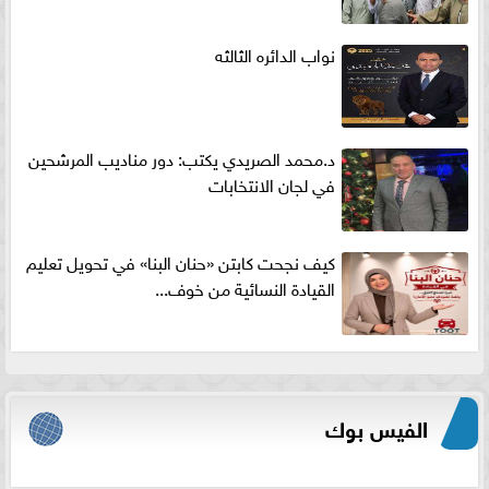
نواب الدائره الثالثه
د.محمد الصريدي يكتب: دور مناديب المرشحين
في لجان الانتخابات
كيف نجحت كابتن «حنان البنا» في تحويل تعليم
القيادة النسائية من خوف...
الفيس بوك