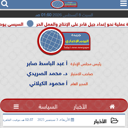




السبت 8 أغسطس 2026
01:50 صـ
داد جيل قادر على الإنتاج والعمل الحر
السيسي يوحد السودان و 
أ عبد الباسط صابر
رئيس مجلس الإدارة
د. محمد الصريدي
صاحب الامتياز
أ محمود الكيلاني
المدير العام

الأخبار
السياسة

الأخبار
الأربعاء، 3 سبتمبر 2025
12:37 مـ
بتوقيت القاهرة