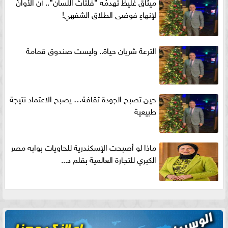
ميثاقٌ غليظٌ تهدمُه ”فلتاتُ اللسان”.. آن الأوانُ
لإنهاءِ فوضى الطلاق الشفهي!
الترعة شريان حياة.. وليست صندوق قمامة
حين تصبح الجودة ثقافة… يصبح الاعتماد نتيجة
طبيعية
ماذا لو أصبحت الإسكندرية للحاويات بوابه مصر
الكبري للتجارة العالمية بقلم د...