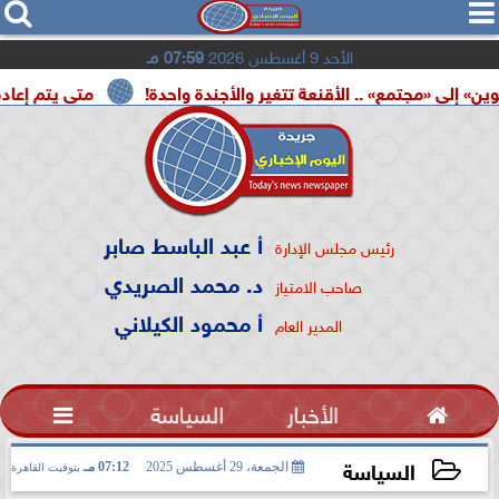




الأحد 9 أغسطس 2026
07:59 مـ
. الأقنعة تتغير والأجندة واحدة!
متى يتم إعادة تشغيل بطاقا
أ عبد الباسط صابر
رئيس مجلس الإدارة
د. محمد الصريدي
صاحب الامتياز
أ محمود الكيلاني
المدير العام

الأخبار
السياسة

السياسة
الجمعة، 29 أغسطس 2025
07:12 مـ
بتوقيت القاهرة