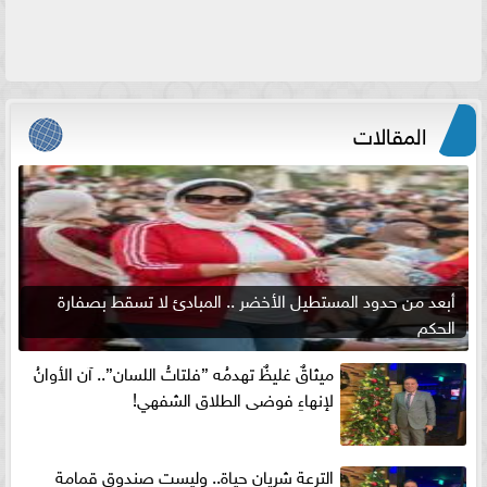
المقالات
أبعد من حدود المستطيل الأخضر .. المبادئ لا تسقط بصفارة
الحكم
ميثاقٌ غليظٌ تهدمُه ”فلتاتُ اللسان”.. آن الأوانُ
لإنهاءِ فوضى الطلاق الشفهي!
الترعة شريان حياة.. وليست صندوق قمامة