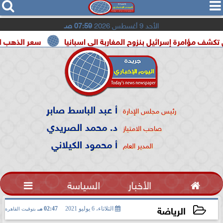




الأحد 9 أغسطس 2026
07:59 صـ
رة إسرائيل بنزوح المغاربة الى اسبانيا
سعر الذهب اليوم السبت 8 أغسطس 2026 ف
أ عبد الباسط صابر
رئيس مجلس الإدارة
د. محمد الصريدي
صاحب الامتياز
أ محمود الكيلاني
المدير العام

الأخبار
السياسة

الرياضة
الثلاثاء، 6 يوليو 2021
02:47 مـ
بتوقيت القاهرة