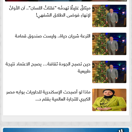
ميثاقٌ غليظٌ تهدمُه ”فلتاتُ اللسان”.. آن الأوانُ
لإنهاءِ فوضى الطلاق الشفهي!
الترعة شريان حياة.. وليست صندوق قمامة
حين تصبح الجودة ثقافة… يصبح الاعتماد نتيجة
طبيعية
ماذا لو أصبحت الإسكندرية للحاويات بوابه مصر
الكبري للتجارة العالمية بقلم د...