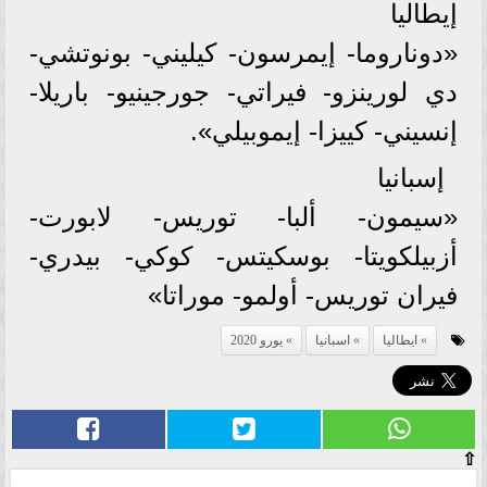
إيطاليا
«دوناروما- إيمرسون- كيليني- بونوتشي-
دي لورينزو- فيراتي- جورجينيو- باريلا-
إنسيني- كييزا- إيموبيلي».
إسبانيا
«سيمون- ألبا- توريس- لابورت-
أزبيلكويتا- بوسكيتس- كوكي- بيدري-
فيران توريس- أولمو- موراتا»
ايطاليا
اسبانيا
يورو 2020
⇧