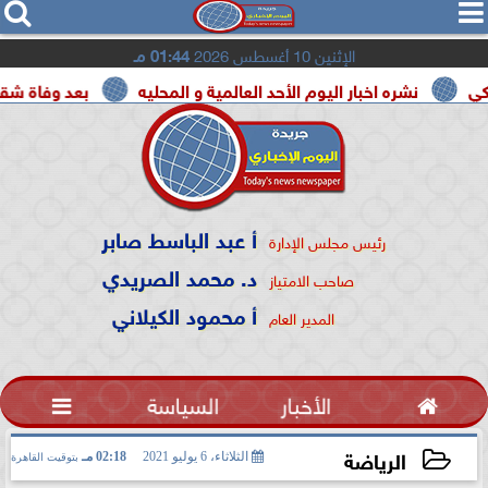




الإثنين 10 أغسطس 2026
01:44 مـ
شره اخبار اليوم الأحد العالمية و المحليه
بعد وفاة شقيقه بالمرض
أ عبد الباسط صابر
رئيس مجلس الإدارة
د. محمد الصريدي
صاحب الامتياز
أ محمود الكيلاني
المدير العام

الأخبار
السياسة

الرياضة
الثلاثاء، 6 يوليو 2021
02:18 مـ
بتوقيت القاهرة