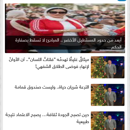
أبعد من حدود المستطيل الأخضر .. المبادئ لا تسقط بصفارة
الحكم
ميثاقٌ غليظٌ تهدمُه ”فلتاتُ اللسان”.. آن الأوانُ
لإنهاءِ فوضى الطلاق الشفهي!
الترعة شريان حياة.. وليست صندوق قمامة
حين تصبح الجودة ثقافة… يصبح الاعتماد نتيجة
طبيعية