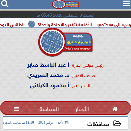




السبت 8 أغسطس 2026
05:45 مـ
مع» .. الأقنعة تتغير والأجندة واحدة!
الطقس اليوم.. شديد الحرا
أ عبد الباسط صابر
رئيس مجلس الإدارة
د. محمد الصريدي
صاحب الامتياز
أ محمود الكيلاني
المدير العام

الأخبار
السياسة

محافظات
الأحد، 4 يوليو 2021
12:50 مـ
بتوقيت القاهرة