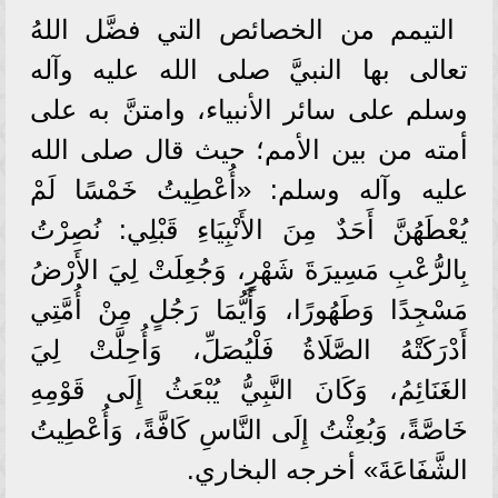
التيمم من الخصائص التي فضَّل اللهُ
تعالى بها النبيَّ صلى الله عليه وآله
وسلم على سائر الأنبياء، وامتنَّ به على
أمته من بين الأمم؛ حيث قال صلى الله
عليه وآله وسلم: «أُعْطِيتُ خَمْسًا لَمْ
يُعْطَهُنَّ أَحَدٌ مِنَ الأَنْبِيَاءِ قَبْلِي: نُصِرْتُ
بِالرُّعْبِ مَسِيرَةَ شَهْرٍ، وَجُعِلَتْ لِيَ الأَرْضُ
مَسْجِدًا وَطَهُورًا، وَأَيُّمَا رَجُلٍ مِنْ أُمَّتِي
أَدْرَكَتْهُ الصَّلَاةُ فَلْيُصَلِّ، وَأُحِلَّتْ لِيَ
الغَنَائِمُ، وَكَانَ النَّبِيُّ يُبْعَثُ إِلَى قَوْمِهِ
خَاصَّةً، وَبُعِثْتُ إِلَى النَّاسِ كَافَّةً، وَأُعْطِيتُ
الشَّفَاعَةَ» أخرجه البخاري.