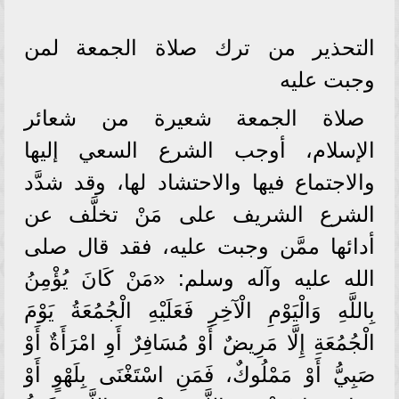
التحذير من ترك صلاة الجمعة لمن
وجبت عليه
صلاة الجمعة شعيرة من شعائر
الإسلام، أوجب الشرع السعي إليها
والاجتماع فيها والاحتشاد لها، وقد شدَّد
الشرع الشريف على مَنْ تخلَّف عن
أدائها ممَّن وجبت عليه، فقد قال صلى
الله عليه وآله وسلم: «مَنْ كَانَ يُؤْمِنُ
بِاللَّهِ وَالْيَوْمِ الْآخِرِ فَعَلَيْهِ الْجُمُعَةُ يَوْمَ
الْجُمُعَةِ إِلَّا مَرِيضٌ أَوْ مُسَافِرٌ أَوِ امْرَأَةٌ أَوْ
صَبِيُّ أَوْ مَمْلُوكٌ، فَمَنِ اسْتَغْنَى بِلَهْوٍ أَوْ