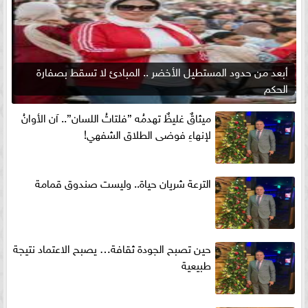
أبعد من حدود المستطيل الأخضر .. المبادئ لا تسقط بصفارة
الحكم
ميثاقٌ غليظٌ تهدمُه ”فلتاتُ اللسان”.. آن الأوانُ
لإنهاءِ فوضى الطلاق الشفهي!
الترعة شريان حياة.. وليست صندوق قمامة
حين تصبح الجودة ثقافة… يصبح الاعتماد نتيجة
طبيعية