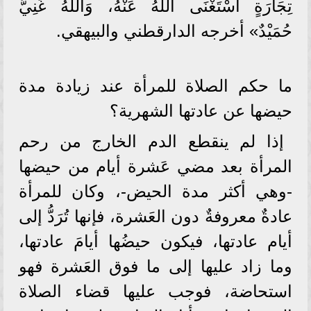
تِجَارَةٍ اسْتَغْنَى اللَّهُ عَنْهُ، وَاللَّهُ غَنِيُّ
حُمَيْدٌ» أخرجه الدارقطني والبيهقي.
ما حكم الصلاة للمرأة عند زيادة مدة
حيضها عن عادتها الشهرية؟
إذا لم ينقطع الدم الخارج من رحم
المرأة بعد مضي عَشرة أيام من حيضها
-وهي أكثر مدة الحيض-، وكان للمرأة
عادةٌ معروفةٌ دون العَشرة، فإنها تُرَدُّ إلى
أيام عادتها، فيكون حيضُها أيامَ عادتها،
وما زاد عليها إلى ما فوق العَشرة فهو
استحاضة، فوجب عليها قضاء الصلاة