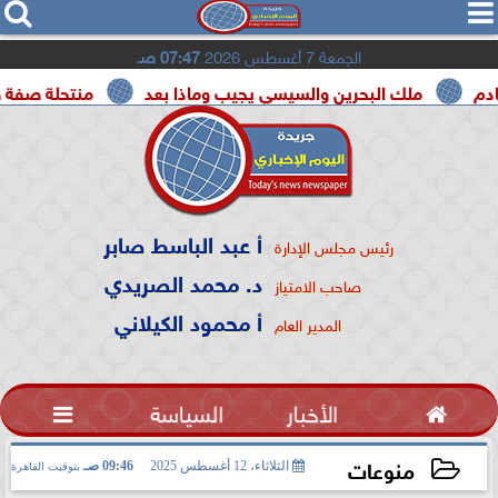




الجمعة 7 أغسطس 2026
07:47 صـ
ك البحرين والسيسي يجيب وماذا بعد
منتحلة صفة صحفية تعترف:
أ عبد الباسط صابر
رئيس مجلس الإدارة
د. محمد الصريدي
صاحب الامتياز
أ محمود الكيلاني
المدير العام

الأخبار
السياسة

منوعات
الثلاثاء، 12 أغسطس 2025
09:46 صـ
بتوقيت القاهرة