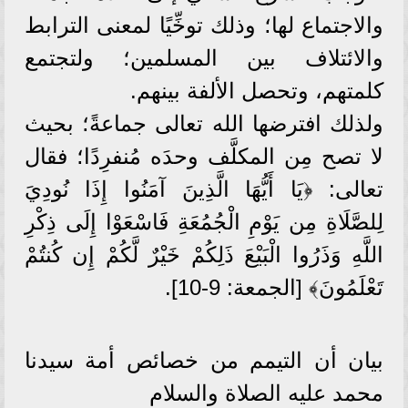
والاجتماع لها؛ وذلك توخِّيًا لمعنى الترابط
والائتلاف بين المسلمين؛ ولتجتمع
كلمتهم، وتحصل الألفة بينهم.
ولذلك افترضها الله تعالى جماعةً؛ بحيث
لا تصح مِن المكلَّف وحدَه مُنفرِدًا؛ فقال
تعالى: ﴿يَا أَيُّهَا الَّذِينَ آمَنُوا إِذَا نُودِيَ
لِلصَّلَاةِ مِن يَوْمِ الْجُمُعَةِ فَاسْعَوْا إِلَى ذِكْرِ
اللَّهِ وَذَرُوا الْبَيْعَ ذَلِكُمْ خَيْرٌ لَّكُمْ إِن كُنتُمْ
تَعْلَمُونَ﴾ [الجمعة: 9-10].
بيان أن التيمم من خصائص أمة سيدنا
محمد عليه الصلاة والسلام