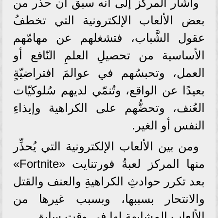
وأشار المركز إلى أنه سبق أن حذَّر من
بعض الألعاب الإلكترونية التي تخطفُ
عقول الشَّباب، فتشغلهم عن مهامّهم
الأساسية من تحصيلِ العلمِ النّافع أو
العمل، وتحبسُهم في عوالمَ افتراضيّةٍ
بعيدًا عن الواقع، وتُنمّي لديهم سُلوكيّات
العُنف، وتحضُّهم على الكراهية وإيذاءِ
النفس أو الغير.
ومن بين الألعاب الإلكترونية التي يُحذِّر
منها المركز لعبةُ فورتنايت «Fortnite»
بعد تكرر حوادثِ الكراهيةِ والعنف والقتل
والانتحار بسببها، وبسبب غيرها من
الألعاب المشابهةِ لها في وقتٍ سابق.