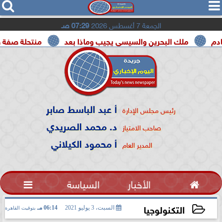




الجمعة 7 أغسطس 2026
07:29 صـ
لك البحرين والسيسي يجيب وماذا بعد
منتحلة صفة صحفية تعتر
أ عبد الباسط صابر
رئيس مجلس الإدارة
د. محمد الصريدي
صاحب الامتياز
أ محمود الكيلاني
المدير العام

الأخبار
السياسة

التكنولوجيا
السبت، 3 يوليو 2021
06:14 مـ
بتوقيت القاهرة