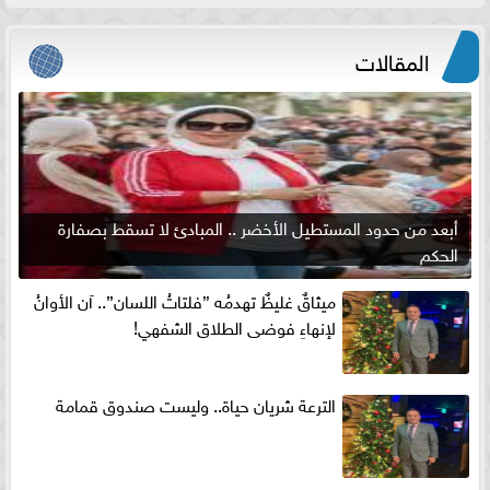
المقالات
أبعد من حدود المستطيل الأخضر .. المبادئ لا تسقط بصفارة
الحكم
ميثاقٌ غليظٌ تهدمُه ”فلتاتُ اللسان”.. آن الأوانُ
لإنهاءِ فوضى الطلاق الشفهي!
الترعة شريان حياة.. وليست صندوق قمامة