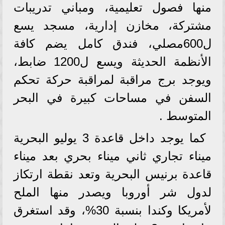
منها فصول تعليمية، ومباني تدريبات
مشتركة، مخازن إدارية، مسجد يسع
ل600مصلي، فندق كامل يضم كافة
الأنظمة الحديثة ويسع ل1200 ضابط،
ويوجد برج مراقبة لمراقبة حركة تحكم
السفن في مساحات كبيرة في البحر
المتوسط .
كما يوجد داخل قاعدة 3 يوليو البحرية
ميناء تجاري ثاني ميناء بحري بعد ميناء
قاعدة برنيس البحرية وتعد نقطة ارتكاز
لدول شر أوروبا ويصدر منها الملح
لأمريكا وكندا بنسبة 30%، وقد استغرق