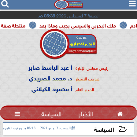




الجمعة 7 أغسطس 2026
05:38 صـ
ك البحرين والسيسي يجيب وماذا بعد
منتحلة صفة صحفية تعترف
أ عبد الباسط صابر
رئيس مجلس الإدارة
د. محمد الصريدي
صاحب الامتياز
أ محمود الكيلاني
المدير العام

الأخبار
السياسة

السياسة
السبت، 3 يوليو 2021
06:13 مـ
بتوقيت القاهرة