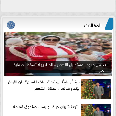
المقالات
أبعد من حدود المستطيل الأخضر .. المبادئ لا تسقط بصفارة
الحكم
ميثاقٌ غليظٌ تهدمُه ”فلتاتُ اللسان”.. آن الأوانُ
لإنهاءِ فوضى الطلاق الشفهي!
الترعة شريان حياة.. وليست صندوق قمامة