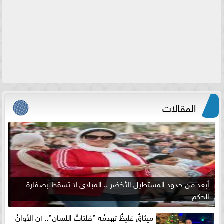
المقالات
أبعد من حدود المستطيل الأخضر .. المبادئ لا تسقط بصفارة
الحكم
ميثاقٌ غليظٌ تهدمُه ”فلتاتُ اللسان”.. آن الأوانُ