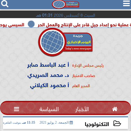




السبت 8 أغسطس 2026
01:31 صـ
داد جيل قادر على الإنتاج والعمل الحر
السيسي يوحد السودان و 
أ عبد الباسط صابر
رئيس مجلس الإدارة
د. محمد الصريدي
صاحب الامتياز
أ محمود الكيلاني
المدير العام

الأخبار
السياسة

التكنولوجيا
الجمعة، 2 يوليو 2021
11:35 صـ
بتوقيت القاهرة