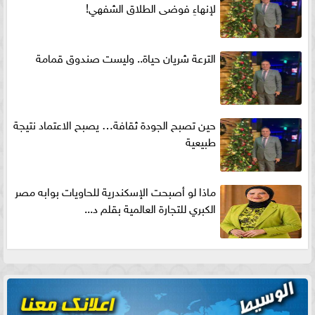
لإنهاءِ فوضى الطلاق الشفهي!
الترعة شريان حياة.. وليست صندوق قمامة
حين تصبح الجودة ثقافة… يصبح الاعتماد نتيجة
طبيعية
ماذا لو أصبحت الإسكندرية للحاويات بوابه مصر
الكبري للتجارة العالمية بقلم د...