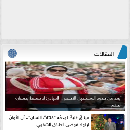
المقالات
أبعد من حدود المستطيل الأخضر .. المبادئ لا تسقط بصفارة
الحكم
ميثاقٌ غليظٌ تهدمُه ”فلتاتُ اللسان”.. آن الأوانُ
لإنهاءِ فوضى الطلاق الشفهي!