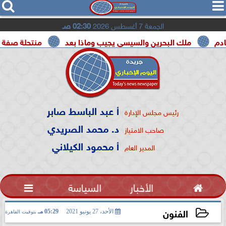




الجمعة 7 أغسطس 2026
02:30 صـ
ملك البحرين والسيسي يجيب وماذا بعد
منتحلة صفة صحفية تعت
أ عبد الباسط صابر
رئيس مجلس الإدارة
د. محمد الصريدي
صاحب الامتياز
أ محمود الكيلاني
المدير العام

الأخبار
السياسة

الفنون
الأحد، 27 يونيو 2021
05:29 مـ
بتوقيت القاهرة