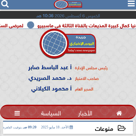




الخميس 6 أغسطس 2026
10:36 صـ
يرة المذيعات بالقناة الثالثة فى ماسبيرو
لمرضى السكر.. لماذا ي
أ عبد الباسط صابر
رئيس مجلس الإدارة
د. محمد الصريدي
صاحب الامتياز
أ محمود الكيلاني
المدير العام

الأخبار
السياسة

منوعات
الأحد، 18 مايو 2025
09:20 صـ
بتوقيت القاهرة