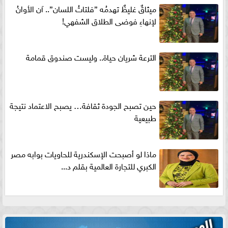
ميثاقٌ غليظٌ تهدمُه ”فلتاتُ اللسان”.. آن الأوانُ
لإنهاءِ فوضى الطلاق الشفهي!
الترعة شريان حياة.. وليست صندوق قمامة
حين تصبح الجودة ثقافة… يصبح الاعتماد نتيجة
طبيعية
ماذا لو أصبحت الإسكندرية للحاويات بوابه مصر
الكبري للتجارة العالمية بقلم د...