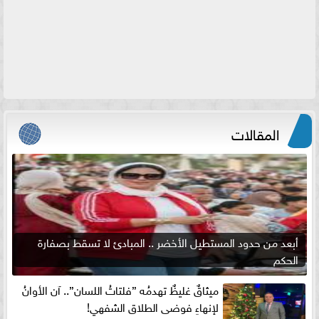
المقالات
أبعد من حدود المستطيل الأخضر .. المبادئ لا تسقط بصفارة
الحكم
ميثاقٌ غليظٌ تهدمُه ”فلتاتُ اللسان”.. آن الأوانُ
لإنهاءِ فوضى الطلاق الشفهي!