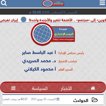




الخميس 6 أغسطس 2026
02:55 مـ
مع» .. الأقنعة تتغير والأجندة واحدة!
إيران تفرض شروطها ع
أ عبد الباسط صابر
رئيس مجلس الإدارة
د. محمد الصريدي
صاحب الامتياز
أ محمود الكيلاني
المدير العام

الأخبار
السياسة

الحوادث
السبت، 26 يونيو 2021
02:57 مـ
بتوقيت القاهرة