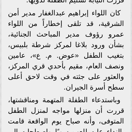
كان اللواء إبراهيم عبدالغفار مدير أمن
الشرقية، قد تلقى إخطاراً من اللواء
عمرو رؤوف مدير المباحث الجنائية،
بشأن ورود بلاغا لمركز شرطة بلبيس،
بتغيب الطفل «عوض. م. ع»، عامين
ونصف العام، مقيم بأحدي قري المركز،
والعثور على جثته في وقت لاحق أعلى
سطح أسرة الجيران.
وباستدعاء الطفلة المتهمة ومناقشتها،
قررت أن منزلها مواجه لمنزل الطفل
المتوفى، وأنه صباح يوم الواقعة قامت
بالنداء عليه للعب سويًا واصطحابه إلى