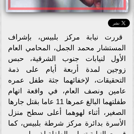
قررت نيابة مركز بلبيس، بإشراف
المستشار محمد الجمل، المحامي العام
الأول لنيابات جنوب الشرقية، حبس
زوجين لمدة أربعة أيام على ذمة
التحقيقات، لإخفائهما جثة طفل عمره
عامين ونصف العام، في واقعة اتهام
طفلتهما البالغ عمرها 11 عاما بقتل جارها
الصغير، أثناء لهوهما أعلى سطح منزل
الأسرة بدائرة مركز شرطة بلبيس، كما
قررت النيابة تسليم الطفلة لذويها.