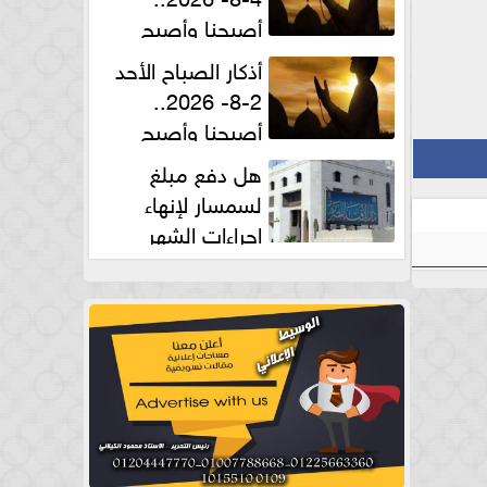
أصبحنا وأصبح
الملك لله والحمد لله
أذكار الصباح الأحد
2-8- 2026..
أصبحنا وأصبح
الملك لله والحمد لله
هل دفع مبلغ
لسمسار لإنهاء
إجراءات الشهر
العقارى حلال؟.. أمين الفتوى يجيب