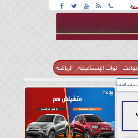





واقعة التحرش مزعومة بسبب خلافات على الأجرة
رحيل الإعلامي
حوادث
نواب الإسماعيلية
الرياضة

بتوقيت القاهرة