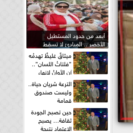
أبعد من حدود المستطيل
الأخضر .. المبادئ لا تسقط
بصفارة الحكم
ميثاقٌ غليظٌ تهدمُه
”فلتاتُ اللسان”..
آن الأوانُ لإنهاءِ
فوضى الطلاق الشفهي!
الترعة شريان حياة..
وليست صندوق
قمامة
حين تصبح الجودة
ثقافة… يصبح
الاعتماد نتيجة