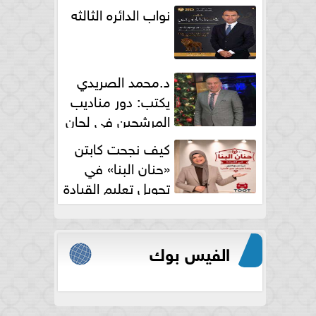
نواب الدائره الثالثه
د.محمد الصريدي
يكتب: دور مناديب
المرشحين في لجان
الانتخابات
كيف نجحت كابتن
«حنان البنا» في
تحويل تعليم القيادة
النسائية من خوف...
الفيس بوك