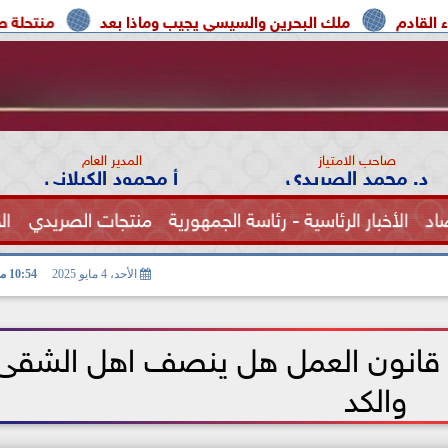
البحرين والسيسي يجيب وماذا بعد
منتحلة صفة صحفية تعترف: 
صاحب الامتياز
المدير العام
د. محمد الصريدي
أ محمود الكيلاني
اد
الأخبار الرئاسية - رئاسة الجمهورية
منتجات الصريدي
ال
الصحة
الأحد، 4 مايو 2025
10:54 مـ
 قانون العمل هل ينصف اهل الشقى
والكد