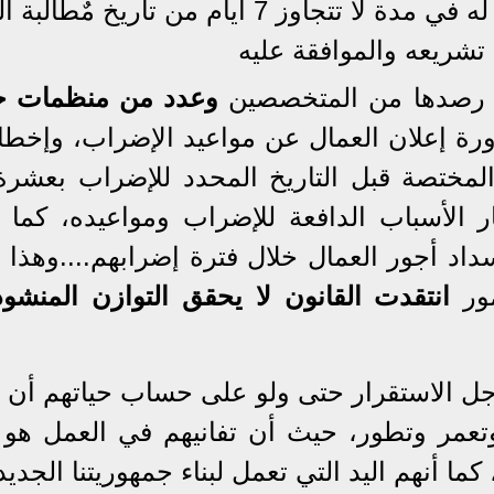
ويحصل على جميع المبالغ المستحقة له في مدة لا تتجاوز 7 أيام من تاريخ
 تشريعه والموافقة عليه
م رصدها من المتخصصين
وعدد من منظمات ح
رة إعلان العمال عن مواعيد الإضراب، وإخطا
لمختصة قبل التاريخ المحدد للإضراب بعشرة 
 الأسباب الدافعة للإضراب ومواعيده، كما 
اد أجور العمال خلال فترة إضرابهم....وهذا يت
مور
انتقدت القانون لا يحقق التوازن المنشود
اجل الاستقرار حتى ولو على حساب حياتهم أن 
عمر وتطور، حيث أن تفانيهم في العمل هو 
 كما أنهم اليد التي تعمل لبناء جمهوريتنا الجديد