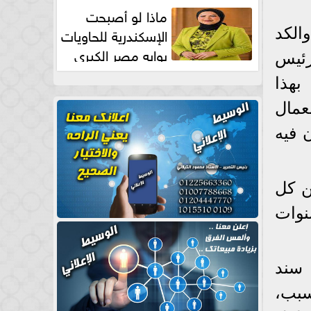
طبيعية
ماذا لو أصبحت
الإسكندرية للحاويات
والكد
بوابه مصر الكبري
رئيس
للتجارة العالمية بقلم د...
بهذا
 عانى منه العمال
 يوقعون فيه
ن كل
نوات
 سند
سبب،