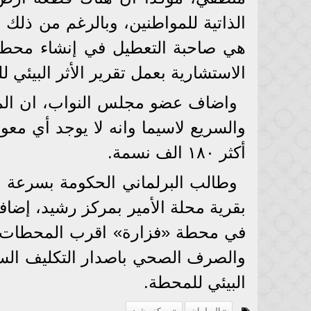
الذاتية للمواطنين، وبالرغم من ذلك 
هي صاحبة التعطيل في إنشاء محطة ا
الاستشارية بعمل تقرير الأثر البيئي 
واضاف عضو مجلس النواب، ان المو
والسريع لاسيما وانه لا يوجد أي مع
أكثر ١٨٠ الف نسمة.
وطالب البرلماني الحكومة بسرعة 
بقرية محلة الأمير بمركز رشيد، إضاف
في محطة «فزارة» اقرب المحطات لها
والصرف الصحي باصدار التكليف السري
البيئي للمحطة.
البرلمان
مركز رشيد