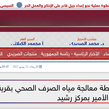
 جيل قادر على الإنتاج والعمل الحر
السيسي يوحد السودان و ليب
صاحب الامتياز
المدير العام
د. محمد الصريدي
أ محمود الكيلاني
اد
الأخبار الرئاسية - رئاسة الجمهورية
منتجات الصريدي
ال
الصحة
الأربعاء، 23 يونيو 2021
01:47 مـ
طة معالجة مياه الصرف الصحي بقرية
لأمير بمركز رشيد