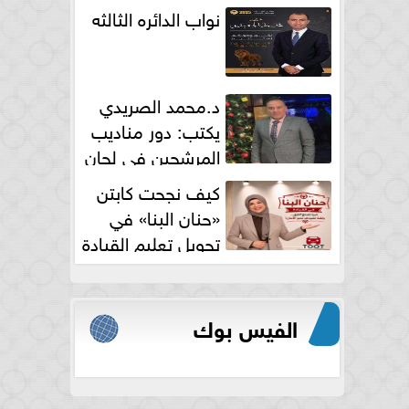
نواب الدائره الثالثه
د.محمد الصريدي
يكتب: دور مناديب
المرشحين في لجان
الانتخابات
كيف نجحت كابتن
«حنان البنا» في
تحويل تعليم القيادة
النسائية من خوف...
الفيس بوك