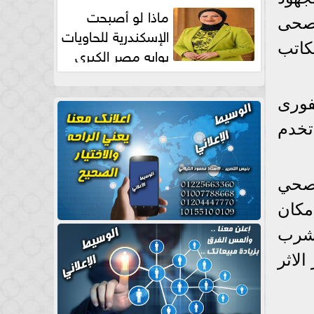
طبيعية
ماذا لو أصبحت
لصحى
الإسكندرية للحاويات
كاتب
بوابه مصر الكبري
للتجارة العالمية بقلم د...
فورى
تخدم
لصحي
 مكان
لشرب
لاثر