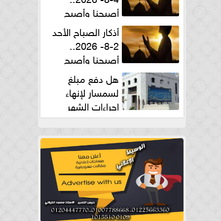
أصبحنا وأصبح
الملك لله والحمد لله
أذكار الصباح الأحد
2-8- 2026..
أصبحنا وأصبح
الملك لله والحمد لله
هل دفع مبلغ
لسمسار لإنهاء
إجراءات الشهر
العقارى حلال؟.. أمين الفتوى يجيب