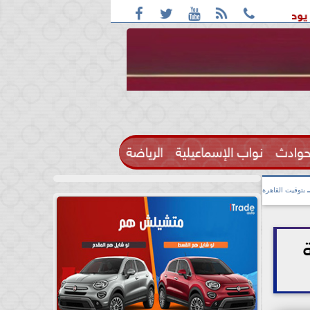





يا و اليمن
ترامب مجلس السلام العالمي ينزع سلاح حماس
حوادث
نواب الإسماعيلية
الرياضة

بتوقيت القاهرة