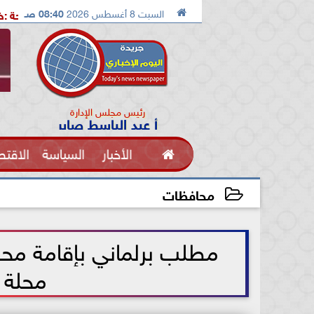

السبت 8 أغسطس 2026
08:40 صـ
 جهود كل وطنى لمواجهة التحديات
شيحة :خطوة عملية نحو إعداد
رئيس مجلس الإدارة
أ عبد الباسط صابر

الأخبار
السياسة
الاقتص
الفنون
محافظات
2021-06-23 13:47:32
مطلب برلماني بإقامة مح
محلة ا