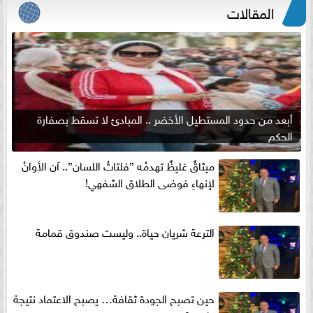
المقالات
أبعد من حدود المستطيل الأخضر .. المبادئ لا تسقط بصفارة
الحكم
ميثاقٌ غليظٌ تهدمُه ”فلتاتُ اللسان”.. آن الأوانُ
لإنهاءِ فوضى الطلاق الشفهي!
الترعة شريان حياة.. وليست صندوق قمامة
حين تصبح الجودة ثقافة… يصبح الاعتماد نتيجة