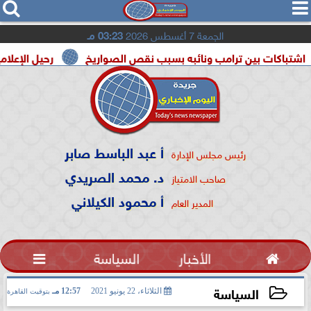




الجمعة 7 أغسطس 2026
03:23 مـ
بين ترامب ونائبه بسبب نقص الصواريخ
رحيل الإعلامية سونيا كم
أ عبد الباسط صابر
رئيس مجلس الإدارة
د. محمد الصريدي
صاحب الامتياز
أ محمود الكيلاني
المدير العام

الأخبار
السياسة

السياسة
الثلاثاء، 22 يونيو 2021
12:57 مـ
بتوقيت القاهرة