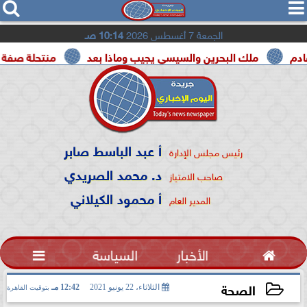




الجمعة 7 أغسطس 2026
10:14 صـ
ملك البحرين والسيسي يجيب وماذا بعد
منتحلة صفة صحفية تع
أ عبد الباسط صابر
رئيس مجلس الإدارة
د. محمد الصريدي
صاحب الامتياز
أ محمود الكيلاني
المدير العام

الأخبار
السياسة

الصحة
الثلاثاء، 22 يونيو 2021
12:42 مـ
بتوقيت القاهرة