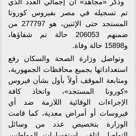
وذكر «مجاهد» أن إجمالي العدد الذي
تم تسجيله في مصر بفيروس كورونا
المستجد حتى الإثنين، هو 277797 من
ضمنهم 206053 حالة تم شفاؤها،
و15898 حالة وفاة.
وتواصل وزارة الصحة والسكان رفع
استعداداتها بجميع محافظات الجمهورية،
ومتابعة الموقف أولاً بأول بشأن فيروس
«كورونا المستجد»، واتخاذ كافة
الإجراءات الوقائية اللازمة ضد أي
فيروسات أو أمراض معدية، كما قامت
الوزارة بتخصيص عدد من وسائل
التواصل لتلقي استفسارات المواطنين