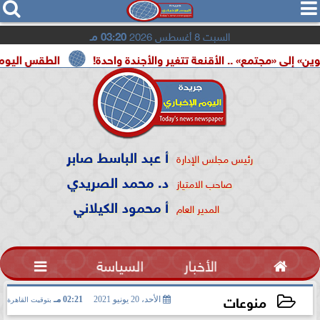




السبت 8 أغسطس 2026
03:20 مـ
مع» .. الأقنعة تتغير والأجندة واحدة!
الطقس اليوم.. شديد الحرا
أ عبد الباسط صابر
رئيس مجلس الإدارة
د. محمد الصريدي
صاحب الامتياز
أ محمود الكيلاني
المدير العام

الأخبار
السياسة

منوعات
الأحد، 20 يونيو 2021
02:21 مـ
بتوقيت القاهرة