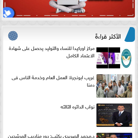
الأكثر قراءةً
مركز اوركيدا للنساء والتوليد يحصل على شهادة
الاعتماد الكامل
غريب ابونجرة: العمل العام وخدمة الناس فى
دمنا
نواب الدائره الثالثه
د.محمد الصريدي يكتب: دور مناديب المرشحين