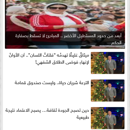
أبعد من حدود المستطيل الأخضر .. المبادئ لا تسقط بصفارة
الحكم
ميثاقٌ غليظٌ تهدمُه ”فلتاتُ اللسان”.. آن الأوانُ
لإنهاءِ فوضى الطلاق الشفهي!
الترعة شريان حياة.. وليست صندوق قمامة
حين تصبح الجودة ثقافة… يصبح الاعتماد نتيجة
طبيعية