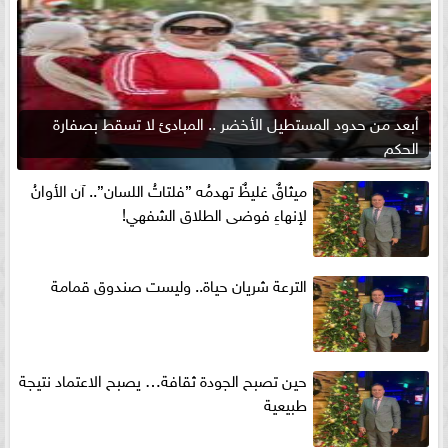
أبعد من حدود المستطيل الأخضر .. المبادئ لا تسقط بصفارة
الحكم
ميثاقٌ غليظٌ تهدمُه ”فلتاتُ اللسان”.. آن الأوانُ
لإنهاءِ فوضى الطلاق الشفهي!
الترعة شريان حياة.. وليست صندوق قمامة
حين تصبح الجودة ثقافة… يصبح الاعتماد نتيجة
طبيعية