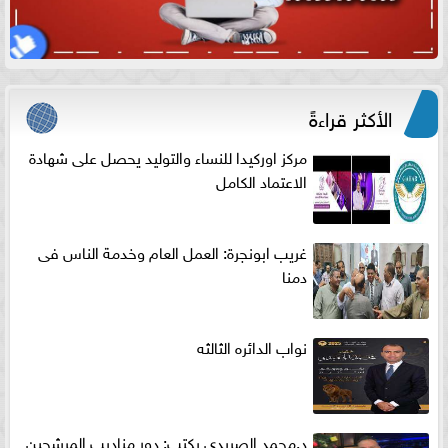
الأكثر قراءةً
مركز اوركيدا للنساء والتوليد يحصل على شهادة
الاعتماد الكامل
غريب ابونجرة: العمل العام وخدمة الناس فى
دمنا
نواب الدائره الثالثه
د.محمد الصريدي يكتب: دور مناديب المرشحين