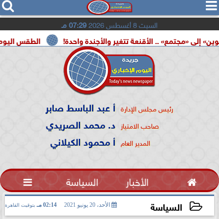




السبت 8 أغسطس 2026
07:29 مـ
مع» .. الأقنعة تتغير والأجندة واحدة!
الطقس اليوم.. شديد الحرا
أ عبد الباسط صابر
رئيس مجلس الإدارة
د. محمد الصريدي
صاحب الامتياز
أ محمود الكيلاني
المدير العام

الأخبار
السياسة

السياسة
الأحد، 20 يونيو 2021
02:14 مـ
بتوقيت القاهرة