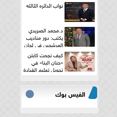
نواب الدائره الثالثه
د.محمد الصريدي
يكتب: دور مناديب
المرشحين في لجان
الانتخابات
كيف نجحت كابتن
«حنان البنا» في
تحويل تعليم القيادة
النسائية من خوف...
الفيس بوك