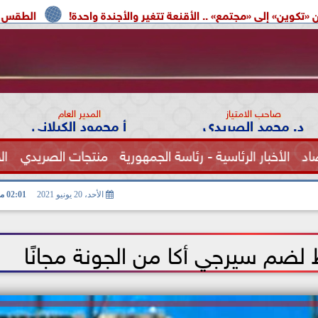
» .. الأقنعة تتغير والأجندة واحدة!
الطقس اليوم.. شديد الحرارة 
صاحب الامتياز
المدير العام
د. محمد الصريدي
أ محمود الكيلاني
اد
الأخبار الرئاسية - رئاسة الجمهورية
منتجات الصريدي
ال
الصحة
الأحد، 20 يونيو 2021
02:01 مـ
لضم سيرجي أكا من الجونة مجانًا