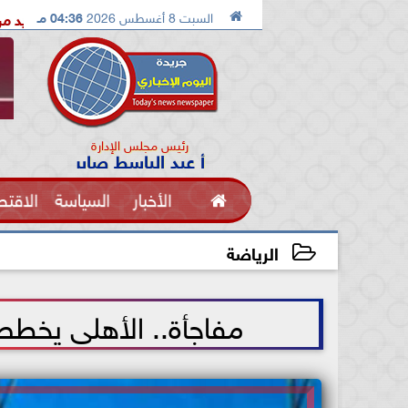

السبت 8 أغسطس 2026
04:36 مـ
الدكتور محمد الصريدي يكشف المخطط الجديد من «تكوين» إلى «مجتمع
رئيس مجلس الإدارة
أ عبد الباسط صابر

الأخبار
السياسة
الاقتص
الفنون
الرياضة
2021-06-20 14:01:56
مفاجأة.. الأهلى يخطط 