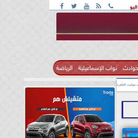





بأغلب الأنحاء ورطوبة والمحسوسة بالقاهرة 38 درجة
قائمة ال
حوادث
نواب الإسماعيلية
الرياضة

بتوقيت القاهرة