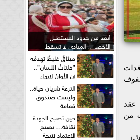
أبعد من حدود المستطيل
الأخضر .. المبادئ لا تسقط
بصفارة الحكم
ميثاقٌ غليظٌ تهدمُه
”فلتاتُ اللسان”..
قدات
آن الأوانُ لإنهاءِ
صفوف
فوضى الطلاق الشفهي!
الترعة شريان حياة..
وليست صندوق
قمامة
 عقد
ت من
حين تصبح الجودة
ثقافة… يصبح
الاعتماد نتيجة
أهلى