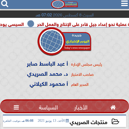




السبت 8 أغسطس 2026
07:02 صـ
اد جيل قادر على الإنتاج والعمل الحر
السيسي يوحد السودان و لي
أ عبد الباسط صابر
رئيس مجلس الإدارة
د. محمد الصريدي
صاحب الامتياز
أ محمود الكيلاني
المدير العام

الأخبار
السياسة

منتجات الصريدي
الأحد، 13 يونيو 2021
06:08 مـ
بتوقيت القاهرة