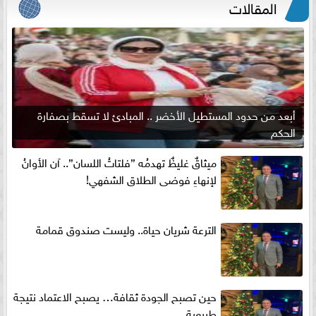
المقالات
أبعد من حدود المستطيل الأخضر .. المبادئ لا تسقط بصفارة
الحكم
ميثاقٌ غليظٌ تهدمُه ”فلتاتُ اللسان”.. آن الأوانُ
لإنهاءِ فوضى الطلاق الشفهي!
الترعة شريان حياة.. وليست صندوق قمامة
حين تصبح الجودة ثقافة… يصبح الاعتماد نتيجة
طبيعية