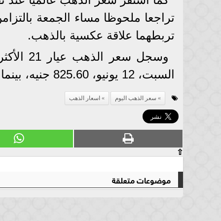
تراجعا ملحوظا مساء الجمعة بالتزامن
تربطهما علاقة عكسية بالذهب.
وسجل سعر
السبت، 12 يونيو، 825.60 جنيه، بينما سجلت الأوقية «الأونصة» 1،876.86 $ .
سعر الذهب اليوم
اسعار الذهب
⇧
موضوعات متعلقة