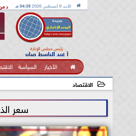

الأحد 9 أغسطس 2026
04:35 مـ
الدكتور محمد الصريدي يكشف المخطط الجديد من «تكوين» إلى «مجتمع» 
رئيس مجلس الإدارة
أ عبد الباسط صابر

الأخبار
السياسة
الاقتص
الفنون
الاقتصاد
2021-06-13 11:21:40
سعر الذ