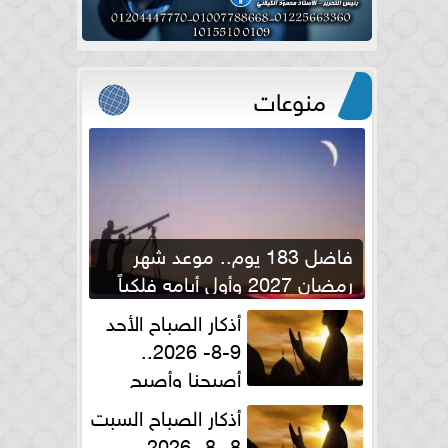
منوعات
فاضل 183 يوم.. موعد شهر
رمضان 2027 وأول أيامه فلكياً
أذكار الصباح الأحد
9-8- 2026..
أصبحنا وأصبح
الملك لله والحمد لله
أذكار الصباح السبت
8 -8- 2026..