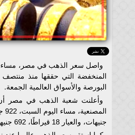
المنخفضة التي حققها منذ منتصف ت
البورصة والأسواق العالمية الجمعة.
جنيهات، والعيار 18 قيراطًا، 692 جنيها، والجنيه الذهب 6456 جنيها.
كما استقر سعر الذهب عالميا عند 