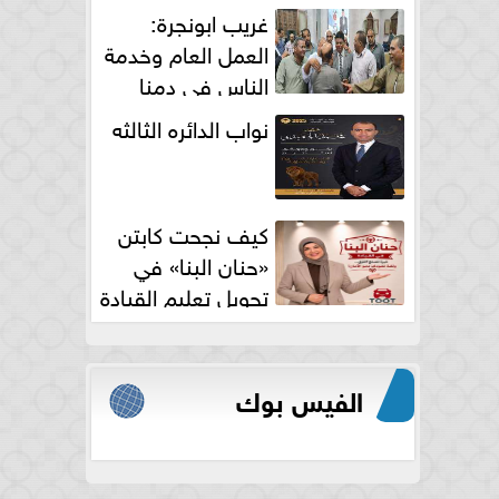
الكامل
غريب ابونجرة:
العمل العام وخدمة
الناس فى دمنا
نواب الدائره الثالثه
كيف نجحت كابتن
«حنان البنا» في
تحويل تعليم القيادة
النسائية من خوف...
الفيس بوك