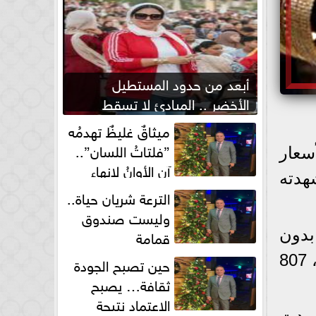
أبعد من حدود المستطيل
الأخضر .. المبادئ لا تسقط
بصفارة الحكم
ميثاقٌ غليظٌ تهدمُه
”فلتاتُ اللسان”..
قراره عند الأسعار
آن الأوانُ لإنهاءِ
هدته
فوضى الطلاق الشفهي!
الترعة شريان حياة..
وليست صندوق
قمامة
ي الصاغة بدون
المصنعية، مساء اليوم السبت، 922 جنيها، والعيار 21 قيراطًا الأكثر انتشارًا في مصر، 807
حين تصبح الجودة
ثقافة… يصبح
الاعتماد نتيجة
شهدت