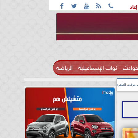





ات التموين المتوقفة؟.. تفاصيل
فاضل 183 يوم.. موعد شهر رمضان 2027 وأول أيامه فلكياً
حوادث
نواب الإسماعيلية
الرياضة

بتوقيت القاهرة