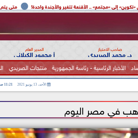
.. الأقنعة تتغير والأجندة واحدة!
متى يتم إعادة تشغيل بطاق
صاحب الامتياز
المدير العام
د. محمد الصريدي
أ محمود الكيلاني
اد
الأخبار الرئاسية - رئاسة الجمهورية
منتجات الصريدي
ال
الصحة
الأحد، 13 يونيو 2021
11:21 صـ
هب في مصر اليوم