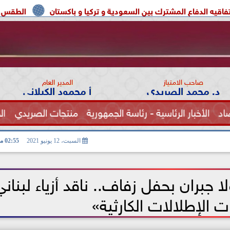
مشترك بين السعودية و تركيا و باكستان
الطقس اليوم شديد الحرارة ب
صاحب الامتياز
المدير العام
د. محمد الصريدي
أ محمود الكيلاني
اد
الأخبار الرئاسية - رئاسة الجمهورية
منتجات الصريدي
ال
الصحة
السبت، 12 يونيو 2021
02:55 مـ
ا جبران بحفل زفاف.. ناقد أزياء لبناني
 الإطلالات الكارثية»