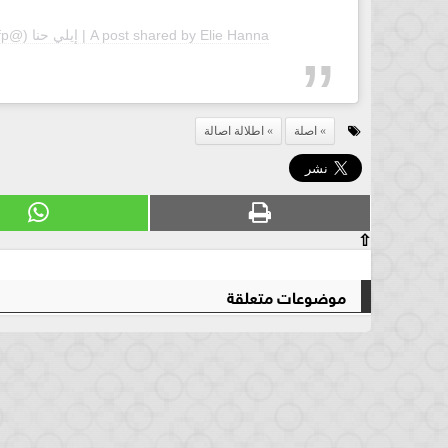
A post shared by Elie Hanna | إيلي حنا (@fashionpolice_fp)
اصلة
اطلالة اصالة
⇧
موضوعات متعلقة