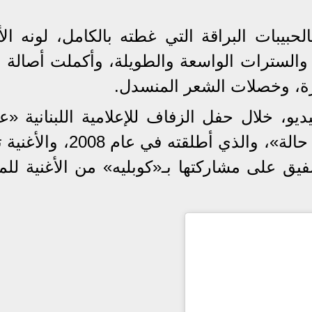
الحبيبات البراقة التي غطته بالكامل، لونه ال
 والسترات الواسعة والطويلة، وأكملت أصالة ا
رة، وخصلات الشعر المنسدل.
، خلال حفل الزفاف للإعلامية اللبنانية «عا
وتغني أغنية من ألبومها الغنائي «نص حالة»، والذي أطلقت
ق على مشاركتها بـ«كوبليه» من الأغنية للمب