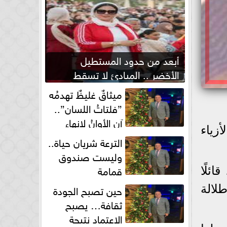
أبعد من حدود المستطيل
الأخضر .. المبادئ لا تسقط
بصفارة الحكم
ميثاقٌ غليظٌ تهدمُه
”فلتاتُ اللسان”..
آن الأوانُ لإنهاءِ
زياء
فوضى الطلاق الشفهي!
الترعة شريان حياة..
وليست صندوق
قمامة
ائلًا
حين تصبح الجودة
طلالة
ثقافة… يصبح
الاعتماد نتيجة