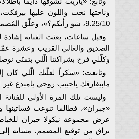
وتابع: «ياريت نشوفها دايما بإطلال
وناحتها نحت واللون عليها بيرفكت،
9.25/10، شو رأيكم؟»، وعلّق المُصمم «جبران» على كلماته بوسم القلب.
وقبل ساعات، بعثت الفنانة إشادة لم
الصديق والغالي القريب وعشرة عم
وكلّلي فرح بشراكتنا الّلي بتمنّى نوصل
وتابعت: «شكراً لقلّبك الّلي كان 
مابيفارقك ياحبيب روحي يامبدع غير اع
وليست تلك المرة الأولى للفنانة ال
«جبران»، فطالما تنوعت فساتينها و