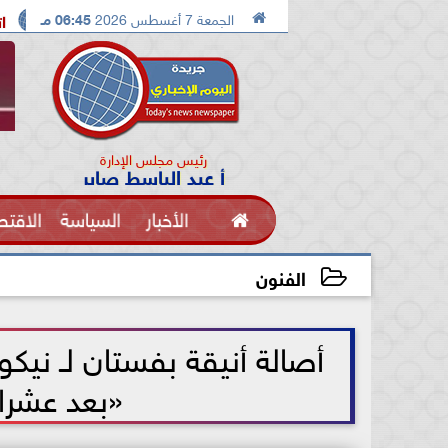

الجمعة 7 أغسطس 2026
06:45 مـ
اكات بين ترامب ونائبه بسبب نقص الصواريخ
اتفاقيه الدفاع ال
رئيس مجلس الإدارة
أ عبد الباسط صابر

الأخبار
السياسة
الاقتص
الفنون
الفنون
2021-06-12 14:55:11
أصالة أنيقة بفستان لـ نيكول
«بعد عشرات