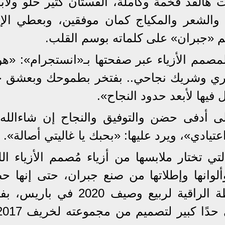
ات هالقد فخمة وكاملة، الفستان كتير حلو ولاب
 والشعر والمكياج كمان موفقين، وبعطي الإط
صمم الأزياء عبر صفحتها بـ«انستجرام»: «هو ا
ّري وشريك نجاحي.. بفتخر بطموحك وبعشق خ
 فيها لأبعد حدود النجاح».
إلى أدفى حضن والتوفيق والنجاح إن شاءالله ت
تيادي»، ويرد عليها: «بحبك يا غاليتي أصالة».
تي تختار ملابسها من أزياء مُصمم الأزياء الل
ألوانها وإطلاتها من صنع جبران، حتى إنها 
عرض مجموعة نيكولا جبران للخياطة الراقية لربيع وصيف 020