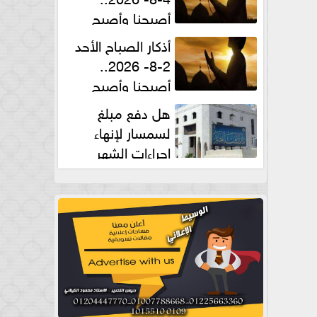
أصبحنا وأصبح
الملك لله والحمد لله
أذكار الصباح الأحد
2-8- 2026..
أصبحنا وأصبح
الملك لله والحمد لله
هل دفع مبلغ
لسمسار لإنهاء
إجراءات الشهر
العقارى حلال؟.. أمين الفتوى يجيب