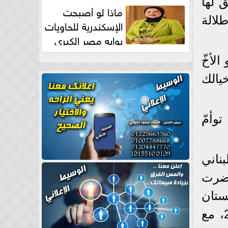
ق لها
طبيعية
ماذا لو أصبحت
لالة
الإسكندرية للحاويات
بوابه مصر الكبري
للتجارة العالمية بقلم د...
لأخّ
يالك
وأمّ
بناني
حضرت
2 في باريس، بفستان
براق من توقيع المصمم، مشابه إلى حدًا كبير لتصميم من مجموعته لخريف 2017، مع