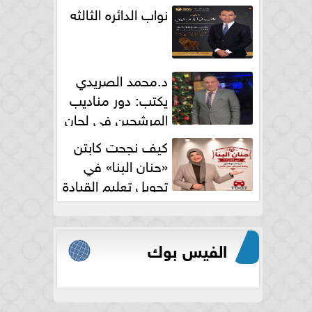
نواب الدائره الثالثه
د.محمد الصريدي
يكتب: دور مناديب
المرشحين في لجان
الانتخابات
كيف نجحت كابتن
«حنان البنا» في
تحويل تعليم القيادة
النسائية من خوف...
الفيس بوك