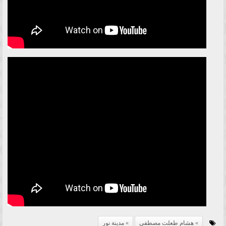
هشام طعلت مصطفى
مدينة نور