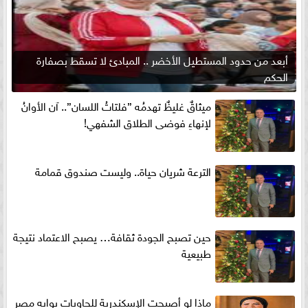
أبعد من حدود المستطيل الأخضر .. المبادئ لا تسقط بصفارة
الحكم
ميثاقٌ غليظٌ تهدمُه ”فلتاتُ اللسان”.. آن الأوانُ
لإنهاءِ فوضى الطلاق الشفهي!
الترعة شريان حياة.. وليست صندوق قمامة
حين تصبح الجودة ثقافة… يصبح الاعتماد نتيجة
طبيعية
ماذا لو أصبحت الإسكندرية للحاويات بوابه مصر