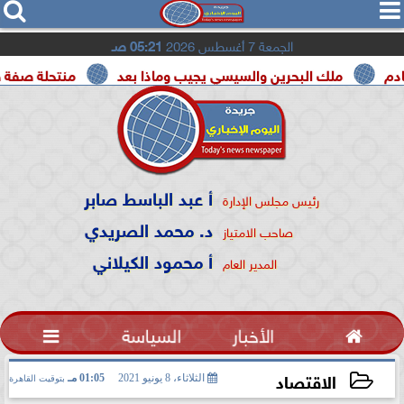




الجمعة 7 أغسطس 2026
05:21 صـ
لك البحرين والسيسي يجيب وماذا بعد
منتحلة صفة صحفية تعترف
أ عبد الباسط صابر
رئيس مجلس الإدارة
د. محمد الصريدي
صاحب الامتياز
أ محمود الكيلاني
المدير العام

الأخبار
السياسة

الاقتصاد
الثلاثاء، 8 يونيو 2021
01:05 مـ
بتوقيت القاهرة