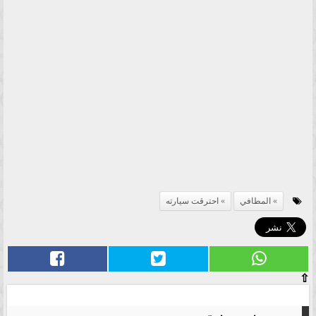
المطافي
احترقت سيارته
⇧