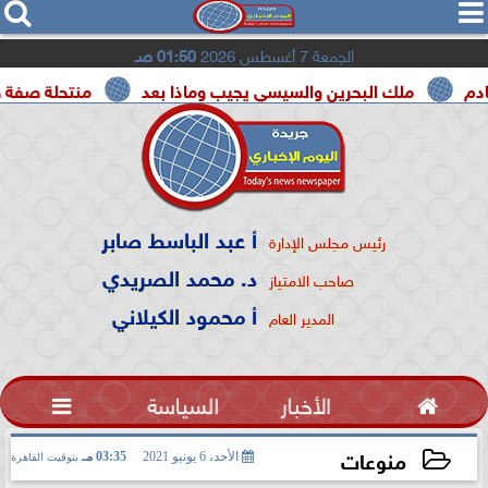




الجمعة 7 أغسطس 2026
01:50 صـ
ملك البحرين والسيسي يجيب وماذا بعد
منتحلة صفة صحفية ت
أ عبد الباسط صابر
رئيس مجلس الإدارة
د. محمد الصريدي
صاحب الامتياز
أ محمود الكيلاني
المدير العام

الأخبار
السياسة

منوعات
الأحد، 6 يونيو 2021
03:35 مـ
بتوقيت القاهرة