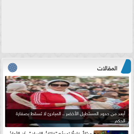
المقالات
أبعد من حدود المستطيل الأخضر .. المبادئ لا تسقط بصفارة
الحكم
ميثاقٌ غليظٌ تهدمُه ”فلتاتُ اللسان”.. آن الأوانُ