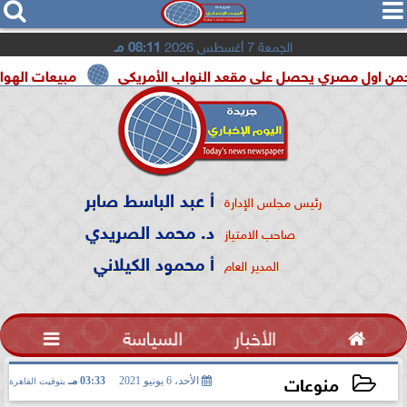




الجمعة 7 أغسطس 2026
08:11 مـ
ري يحصل على مقعد النواب الأمريكي
مبيعات الهواتف القابلة للطى تقفز 20% فى 2026.. و«e Ultra
أ عبد الباسط صابر
رئيس مجلس الإدارة
د. محمد الصريدي
صاحب الامتياز
أ محمود الكيلاني
المدير العام

الأخبار
السياسة

منوعات
الأحد، 6 يونيو 2021
03:33 مـ
بتوقيت القاهرة