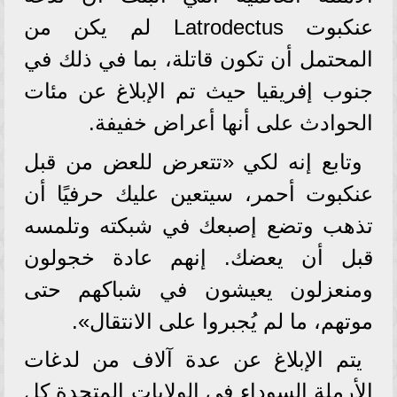
عنكبوت Latrodectus لم يكن من
المحتمل أن تكون قاتلة، بما في ذلك في
جنوب إفريقيا حيث تم الإبلاغ عن مئات
الحوادث على أنها أعراض خفيفة.
وتابع إنه لكي «تتعرض للعض من قبل
عنكبوت أحمر، سيتعين عليك حرفيًا أن
تذهب وتضع إصبعك في شبكته وتلمسه
قبل أن يعضك. إنهم عادة خجولون
ومنعزلون يعيشون في شباكهم حتى
موتهم، ما لم يُجبروا على الانتقال».
يتم الإبلاغ عن عدة آلاف من لدغات
الأرملة السوداء في الولايات المتحدة كل