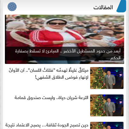
المقالات
أبعد من حدود المستطيل الأخضر .. المبادئ لا تسقط بصفارة
الحكم
ميثاقٌ غليظٌ تهدمُه ”فلتاتُ اللسان”.. آن الأوانُ
لإنهاءِ فوضى الطلاق الشفهي!
الترعة شريان حياة.. وليست صندوق قمامة
حين تصبح الجودة ثقافة… يصبح الاعتماد نتيجة