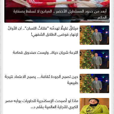
أبعد من حدود المستطيل الأخضر .. المبادئ لا تسقط بصفارة
الحكم
ميثاقٌ غليظٌ تهدمُه ”فلتاتُ اللسان”.. آن الأوانُ
لإنهاءِ فوضى الطلاق الشفهي!
الترعة شريان حياة.. وليست صندوق قمامة
حين تصبح الجودة ثقافة… يصبح الاعتماد نتيجة
طبيعية
ماذا لو أصبحت الإسكندرية للحاويات بوابه مصر
الكبري للتجارة العالمية بقلم د...