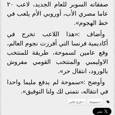
صفقاته السوبر للعام الجديد، لاعب ٢٠
عاما مصري الأب، أوروبي الأم يلعب في
خط الهجوم».
وأضاف :«هذا اللاعب تخرج في
أكاديمية فرنسا التي أفرزت نجوم العالم،
وقع عامين لسموحة، طريقة للمنتخب
الاوليمبي والمنتخب القومي مفروش
بالورود، انتقال حر».
وأوضح :«سموحة لم يدفع مليما واحدا
في انتقاله، نتمنى لك ولنا التوفيق».
سموحة
فرج عامر