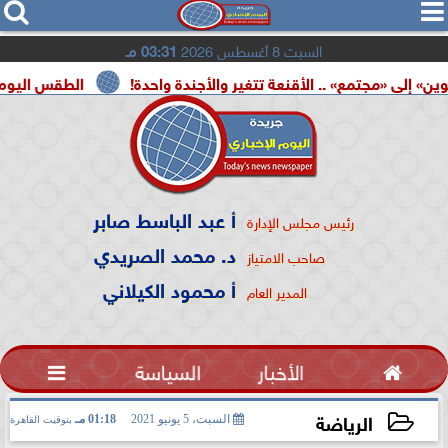




السبت 8 أغسطس 2026
03:31 مـ
مع» .. الأقنعة تتغير والأجندة واحدة!
الطقس اليوم.. شديد الحرا
أ عبد الباسط صابر
رئيس مجلس الإدارة
د. محمد الصريدي
صاحب الامتياز
أ محمود الكيلاني
المدير العام

الأخبار
السياسة

الرياضة
السبت، 5 يونيو 2021
01:18 مـ
بتوقيت القاهرة