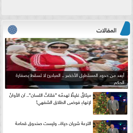
المقالات
أبعد من حدود المستطيل الأخضر .. المبادئ لا تسقط بصفارة
الحكم
ميثاقٌ غليظٌ تهدمُه ”فلتاتُ اللسان”.. آن الأوانُ
لإنهاءِ فوضى الطلاق الشفهي!
الترعة شريان حياة.. وليست صندوق قمامة