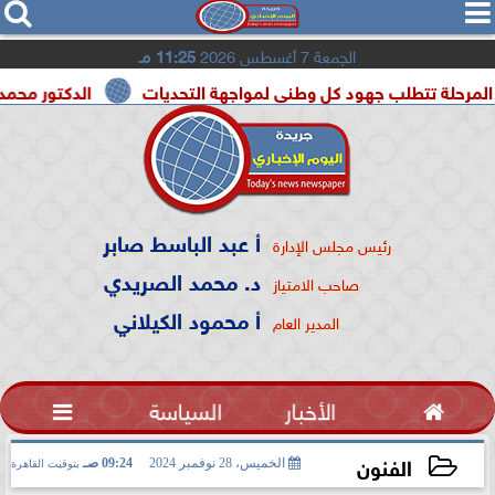




الجمعة 7 أغسطس 2026
11:25 مـ
لب جهود كل وطنى لمواجهة التحديات
الدكتور محمد الصريدي يك
أ عبد الباسط صابر
رئيس مجلس الإدارة
د. محمد الصريدي
صاحب الامتياز
أ محمود الكيلاني
المدير العام

الأخبار
السياسة

الفنون
الخميس، 28 نوفمبر 2024
09:24 صـ
بتوقيت القاهرة