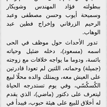
ببطولته فؤاد المهندس وشويكار
وسميحة أيوب وحسن مصطفى وعبد
الرحيم الزرقاني وإخراج فطين عبد
الوهاب.
تدور الأحداث حول موظف في الحى
اسمه (مسعود)، دخله ضئيل وحياته
بائسة، ودوما ما يواجه خلافات مع زوجته
(جميلة) وحماته، اللتين لم تعودا قادرتين
على العيش معه، ويمتلك والده محلًا لبيع
الكُسكُسّي، وفي يوم تستدرجه الحياة
ليتعرف على دكتور (ماضي)، الذي يقدم
له أخلاق للبيع على هيئة حبوب، فيبدأ في