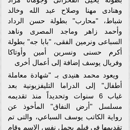
وهنادى مهنا وصلاح عبد الله وخالد
شباط، "محارب" بطولة حسن الرداد
وأحمد زاهر وماجد المصرى وناهد
السباعى ونرمين الفقى، "بابا جه" بطولة
أكرم حسنى ونسرين أمين وأوتاكا
وفريال يوسف إضافة إلى أعمال أخرى
ويعود محمد هنيدى بـ "شهادة معاملة
أطفال" إلى الدراما التليفزيونية بعد
غياب 6 سنوات وتحديداً منذ تقديمه
مسلسل "أرض النفاق" المأخوذ عن
رواية الكاتب يوسف السباعي، والتى تم
تقديمها في فيلم يحمل نفس الاسم وقام