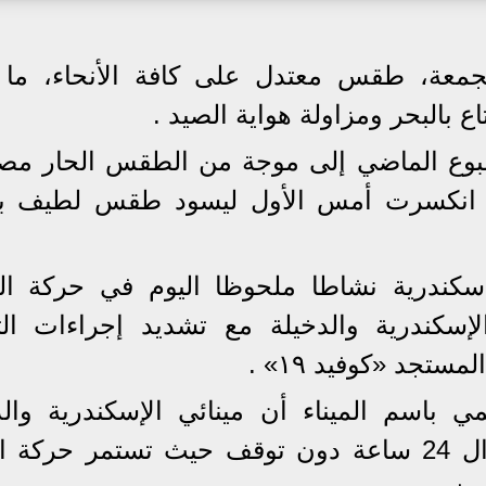
لجمعة، طقس معتدل على كافة الأنحاء، ما
 بالبحر ومزاولة هواية الصيد .
سبوع الماضي إلى موجة من الطقس الحار مص
نها انكسرت أمس الأول ليسود طقس لطيف ب
كندرية نشاطا ملحوظا اليوم في حركة ا
لإسكندرية والدخيلة مع تشديد إجراءات الت
ستجد «كوفيد ١٩» .
 باسم الميناء أن مينائي الإسكندرية والد
يشهدان نشاطا ملحوظا على مدار ال 24 ساعة دون توقف حيث تستمر حر