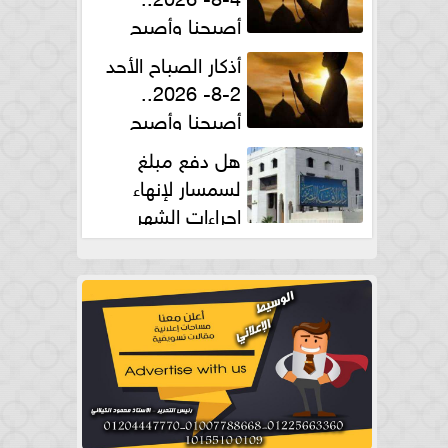
أصبحنا وأصبح
الملك لله والحمد لله
أذكار الصباح الأحد
2-8- 2026..
أصبحنا وأصبح
الملك لله والحمد لله
هل دفع مبلغ
لسمسار لإنهاء
إجراءات الشهر
العقارى حلال؟.. أمين الفتوى يجيب