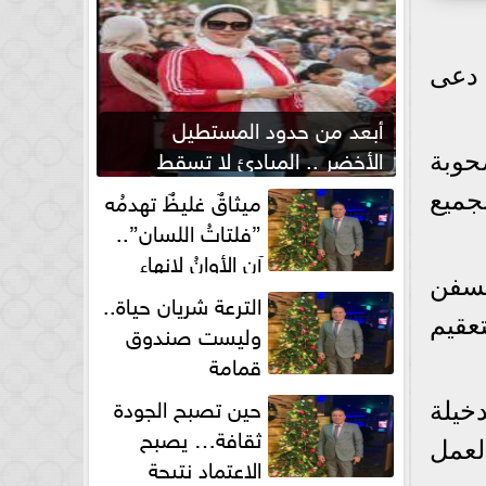
 دعى
أبعد من حدود المستطيل
الأخضر .. المبادئ لا تسقط
حوبة
بصفارة الحكم
ميثاقٌ غليظٌ تهدمُه
جميع
”فلتاتُ اللسان”..
آن الأوانُ لإنهاءِ
لسفن
فوضى الطلاق الشفهي!
الترعة شريان حياة..
عقيم
وليست صندوق
قمامة
حين تصبح الجودة
خيلة
ثقافة… يصبح
كة العمل
الاعتماد نتيجة