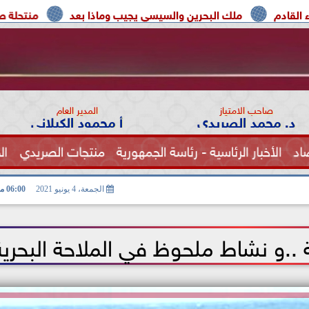
 البحرين والسيسي يجيب وماذا بعد
منتحلة صفة صحفية تعترف:
صاحب الامتياز
المدير العام
د. محمد الصريدي
أ محمود الكيلاني
اد
الأخبار الرئاسية - رئاسة الجمهورية
منتجات الصريدي
ال
الصحة
الجمعة، 4 يونيو 2021
06:00 مـ
.و نشاط ملحوظ في الملاحة البحرية