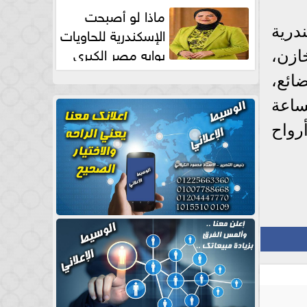
طبيعية
ماذا لو أصبحت
الإسكندرية للحاويات
درية
بوابه مصر الكبري
ازن،
للتجارة العالمية بقلم د...
ائع،
ساعة
رواح