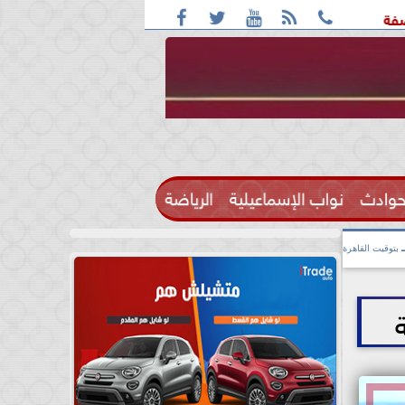





 واقعة التحرش مزعومة بسبب خلافات على الأجرة
رحيل الإعلام
حوادث
نواب الإسماعيلية
الرياضة

بتوقيت القاهرة