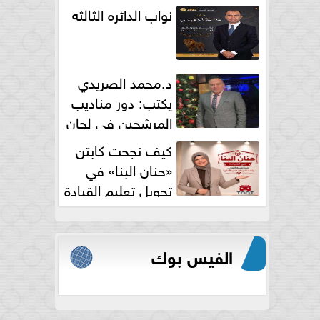
نواب الدائره الثالثه
د.محمد الصريدي
يكتب: دور مناديب
المرشحين في لجان
الانتخابات
كيف نجحت كابتن
«حنان البنا» في
تحويل تعليم القيادة
النسائية من خوف...
الفيس بوك