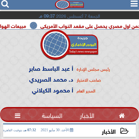




الجمعة 7 أغسطس 2026
09:37 مـ
صري يحصل على مقعد النواب الأمريكي
مبيعات الهواتف القابلة للطى تقفز 20% فى 2026.. و«Ultra
أ عبد الباسط صابر
رئيس مجلس الإدارة
د. محمد الصريدي
صاحب الامتياز
أ محمود الكيلاني
المدير العام

الأخبار
السياسة

الأخبار
الأحد، 30 مايو 2021
07:32 مـ
بتوقيت القاهرة