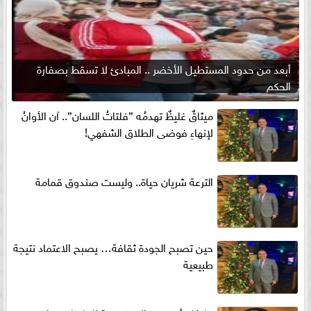
أبعد من حدود المستطيل الأخضر .. المبادئ لا تسقط بصفارة
الحكم
ميثاقٌ غليظٌ تهدمُه ”فلتاتُ اللسان”.. آن الأوانُ
لإنهاءِ فوضى الطلاق الشفهي!
الترعة شريان حياة.. وليست صندوق قمامة
حين تصبح الجودة ثقافة… يصبح الاعتماد نتيجة
طبيعية