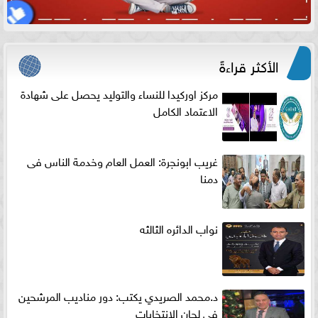
الأكثر قراءةً
مركز اوركيدا للنساء والتوليد يحصل على شهادة
الاعتماد الكامل
غريب ابونجرة: العمل العام وخدمة الناس فى
دمنا
نواب الدائره الثالثه
د.محمد الصريدي يكتب: دور مناديب المرشحين
في لجان الانتخابات