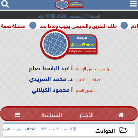




الجمعة 7 أغسطس 2026
10:02 صـ
ملك البحرين والسيسي يجيب وماذا بعد
منتحلة صفة صحفية تعت
أ عبد الباسط صابر
رئيس مجلس الإدارة
د. محمد الصريدي
صاحب الامتياز
أ محمود الكيلاني
المدير العام

الأخبار
السياسة

الحوادث
السبت، 29 مايو 2021
02:42 مـ
بتوقيت القاهرة