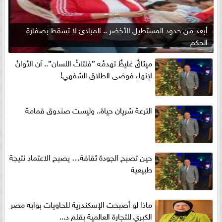
أبعد من حدود المستطيل الأخضر .. المبادئ لا تسقط بصفارة
الحكم
ميثاقٌ غليظٌ تهدمُه ”فلتاتُ اللسان”.. آن الأوانُ
لإنهاءِ فوضى الطلاق الشفهي!
الترعة شريان حياة.. وليست صندوق قمامة
حين تصبح الجودة ثقافة… يصبح الاعتماد نتيجة
طبيعية
ماذا لو أصبحت الإسكندرية للحاويات بوابه مصر
الكبري للتجارة العالمية بقلم د...