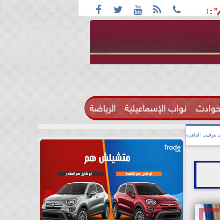





19 أغسطس موعد للتاريخ.. الأهلي يواجه برشلونة فى ليلة كروية استثنائية
حوادث
نواب الإسماعيلية
الرياضة

بتوقيت القاهرة