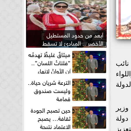
أبعد من حدود المستطيل
الأخضر .. المبادئ لا تسقط
بصفارة الحكم
ميثاقٌ غليظٌ تهدمُه
”فلتاتُ اللسان”..
نائب
آن الأوانُ لإنهاءِ
لواء
فوضى الطلاق الشفهي!
الترعة شريان حياة..
دولة
وليست صندوق
قمامة
وزير
حين تصبح الجودة
ثقافة… يصبح
دولة
الاعتماد نتيجة
عزيز