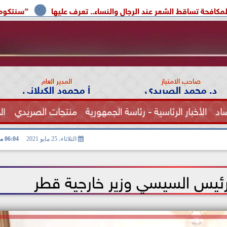
”سنتكوم” : تغيير مسار 51 سفينة وتعطيل اثنتين ضمن إجراءات حصار إيران
صاحب الامتياز
المدير العام
د. محمد الصريدي
أ محمود الكيلاني
اد
الأخبار الرئاسية - رئاسة الجمهورية
منتجات الصريدي
ال
الصحة
الثلاثاء، 25 مايو 2021
06:04 مـ
رئيس السيسي وزير خارجية قطر