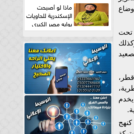
طبيعية
ماذا لو أصبحت
وضاع
الإسكندرية للحاويات
بوابه مصر الكبري
للتجارة العالمية بقلم د...
 تحت
كذلك
صعيد
قطر،
رية،
يخدم
ة.
كنهج
تركة