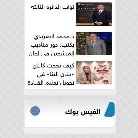
نواب الدائره الثالثه
د.محمد الصريدي
يكتب: دور مناديب
المرشحين في لجان
الانتخابات
كيف نجحت كابتن
«حنان البنا» في
تحويل تعليم القيادة
النسائية من خوف...
الفيس بوك