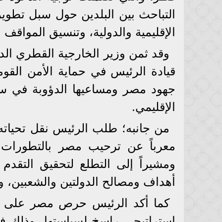
التباحث بين البلدين حول سبل تطوير 
الإقليمية والدولية، وتنسيق المواقف 
وقد ثمن وزير الخارجية القطري ال
قيادة الرئيس في حماية الأمن القوم
جهود مصر ومساعيها الدؤوبة في سبي
الإقليمي.
من جانبه؛ طلب الرئيس نقل تحياته 
معرباً عن ترحيب مصر بالتطورات ا
ومشيراً إلى التطلع لتحقيق التقد
أهداف ومصالح الدولتين والشعبين، وك
كما أكد الرئيس حرص مصر على تحق
استراتيجي راسخ لسياستها، وذلك في