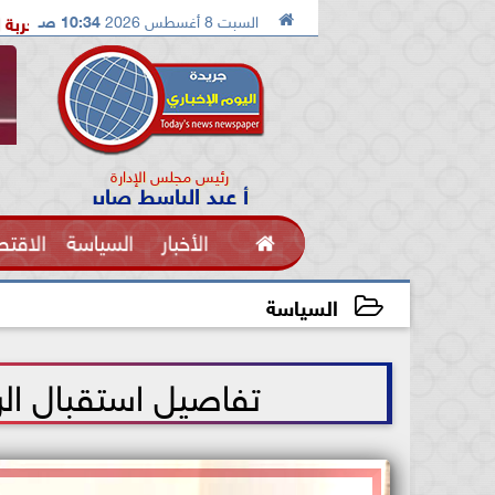

السبت 8 أغسطس 2026
10:34 صـ
6 طرق مجربة لمكافحة تساقط الشعر عند الرجال والنساء.. تعرف عليها
رئيس مجلس الإدارة
أ عبد الباسط صابر

الأخبار
السياسة
الاقتص
الفنون
السياسة
2021-05-25 18:04:01
تفاصيل استقبال ال