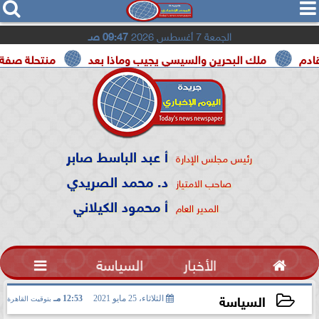




الجمعة 7 أغسطس 2026
09:47 صـ
ملك البحرين والسيسي يجيب وماذا بعد
منتحلة صفة صحفية تع
أ عبد الباسط صابر
رئيس مجلس الإدارة
د. محمد الصريدي
صاحب الامتياز
أ محمود الكيلاني
المدير العام

الأخبار
السياسة

السياسة
الثلاثاء، 25 مايو 2021
12:53 مـ
بتوقيت القاهرة