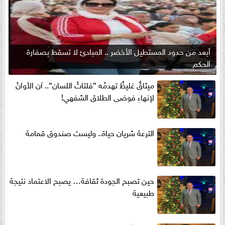
أبعد من حدود المستطيل الأخضر .. المبادئ لا تسقط بصفارة
الحكم
ميثاقٌ غليظٌ تهدمُه ”فلتاتُ اللسان”.. آن الأوانُ
لإنهاءِ فوضى الطلاق الشفهي!
الترعة شريان حياة.. وليست صندوق قمامة
حين تصبح الجودة ثقافة… يصبح الاعتماد نتيجة
طبيعية