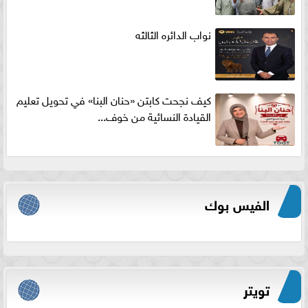
نواب الدائره الثالثه
كيف نجحت كابتن «حنان البنا» في تحويل تعليم
القيادة النسائية من خوف...
الفيس بوك
تويتر