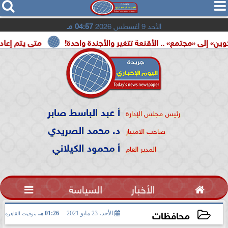




الأحد 9 أغسطس 2026
04:57 مـ
تمع» .. الأقنعة تتغير والأجندة واحدة!
متى يتم إعادة تشغيل 
أ عبد الباسط صابر
رئيس مجلس الإدارة
د. محمد الصريدي
صاحب الامتياز
أ محمود الكيلاني
المدير العام

الأخبار
السياسة

محافظات
الأحد، 23 مايو 2021
01:26 مـ
بتوقيت القاهرة