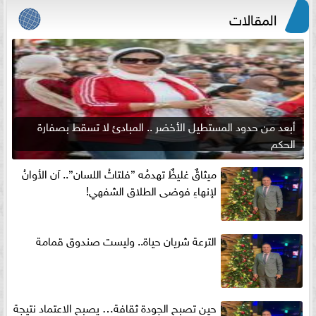
المقالات
أبعد من حدود المستطيل الأخضر .. المبادئ لا تسقط بصفارة
الحكم
ميثاقٌ غليظٌ تهدمُه ”فلتاتُ اللسان”.. آن الأوانُ
لإنهاءِ فوضى الطلاق الشفهي!
الترعة شريان حياة.. وليست صندوق قمامة
حين تصبح الجودة ثقافة… يصبح الاعتماد نتيجة