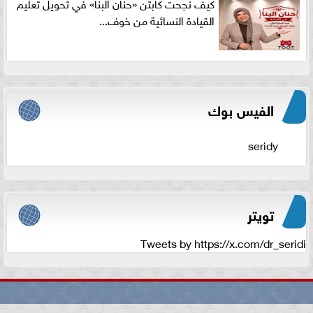
كيف نجحت كابتن «حنان البنا» في تحويل تعليم
القيادة النسائية من خوف...
الفيس بوك
seridy
تويتر
Tweets by https://x.com/dr_seridi