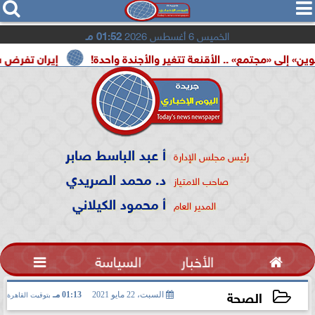




الخميس 6 أغسطس 2026
01:52 مـ
ع» .. الأقنعة تتغير والأجندة واحدة!
إيران تفرض شروطها على
أ عبد الباسط صابر
رئيس مجلس الإدارة
د. محمد الصريدي
صاحب الامتياز
أ محمود الكيلاني
المدير العام

الأخبار
السياسة

الصحة
السبت، 22 مايو 2021
01:13 مـ
بتوقيت القاهرة