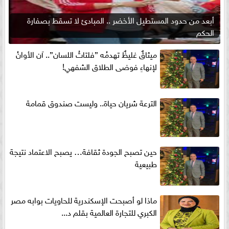
أبعد من حدود المستطيل الأخضر .. المبادئ لا تسقط بصفارة
الحكم
ميثاقٌ غليظٌ تهدمُه ”فلتاتُ اللسان”.. آن الأوانُ
لإنهاءِ فوضى الطلاق الشفهي!
الترعة شريان حياة.. وليست صندوق قمامة
حين تصبح الجودة ثقافة… يصبح الاعتماد نتيجة
طبيعية
ماذا لو أصبحت الإسكندرية للحاويات بوابه مصر
الكبري للتجارة العالمية بقلم د...