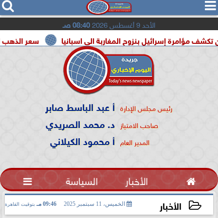




الأحد 9 أغسطس 2026
08:40 صـ
ة إسرائيل بنزوح المغاربة الى اسبانيا
سعر الذهب اليوم السبت 8 أغسطس 2026 في
أ عبد الباسط صابر
رئيس مجلس الإدارة
د. محمد الصريدي
صاحب الامتياز
أ محمود الكيلاني
المدير العام

الأخبار
السياسة

الأخبار
الخميس، 11 سبتمبر 2025
09:46 مـ
بتوقيت القاهرة