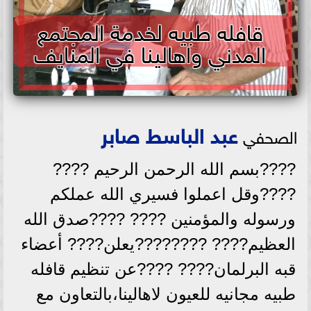
قافله طبيه لخدمة المجتمع
المدني واهالينا في المنايف
عبد الباسط صابر
الصحفي
????بسم الله الرحمن الرحيم ????
????وقل اعملوا فسيري الله عملكم
ورسوله والمؤمنين ???? ????صدق الله
العظيم???? ????????يعلن???? أعضاء
قبه البرلمان???? ????عن تنظيم قافله
طبيه مجانيه للعيون لاهالينا،بالتعاون مع