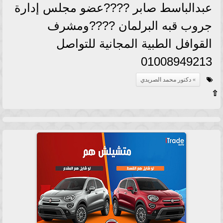
عبدالباسط صابر ????عضو مجلس إدارة
جروب قبه البرلمان ????ومشرف
القوافل الطبية المجانية للتواصل
01008949213
دكتور محمد الصريدي
⇧