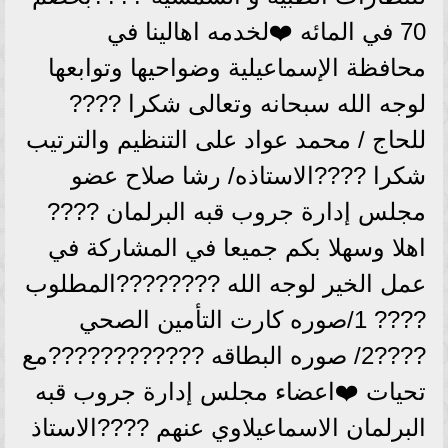
70 في المائه ❤️لخدمه اهالينا في
محافظة الإسماعيلية وضواحيها وتوابعها
لوجه الله سبحانه وتعالى شكرا ????
للحاج / محمد عواد على التنظيم والترتيب
شكرا ????الاستاذه/ رشا صلاح عضو
مجلس إدارة جروب قبه البرلمان ????
اهلا وسهلا بكم جميعا في المشاركة في
عمل الخير لوجه الله ????????المطلوب
???? 1/صوره كارت التأمين الصحي
????2/ صوره البطاقه ????????????مع
تحيات ❤️اعضاء مجلس إدارة جروب قبه
البرلمان الاسماعيلاوي عنهم ????الاستاذ