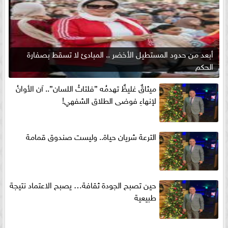
أبعد من حدود المستطيل الأخضر .. المبادئ لا تسقط بصفارة
الحكم
ميثاقٌ غليظٌ تهدمُه ”فلتاتُ اللسان”.. آن الأوانُ
لإنهاءِ فوضى الطلاق الشفهي!
الترعة شريان حياة.. وليست صندوق قمامة
حين تصبح الجودة ثقافة… يصبح الاعتماد نتيجة
طبيعية