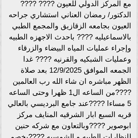
مع المركز الدولي للعيون ???? ????
الدكتور/ رمضان العناني استشاري جراحه
العيون بجامعه الزقازيق والمجمع الطبي
بالاسماعيليه ???? باحدث الاجهزه الطبيه
وإجراء عمليات المياه البيضاء والزرقاء
وعمليات الشبكيه والقرنيه ???? غدا
الجمعه الموافق 12/9/2025 بعد صلاة
الظهر مباشره ان شاء الله رب العالمين
????من الساعه ال1 ظهرا وحتى الساعه
5 مساءا ????عند جامع البرديسي بالعالي
قريه السبع ابار الشرقيه المنايف مركز
ابوصوير ????وبالتعاون مع شركه حنين
للنظارات الطبيه و الشمسيه ????بخصم