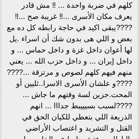
كلهم في ضربة واحدة ... ‼️ مش قادر
يعرف مكان الأسرى ...‼️ غريبة صح ...‼️
????يبقى اكيد في حاجة رابطه كل ده مع
بعض و اللي هى بدون شك أن اسراء .يل
لها أعوان داخل غزة و داخل حماس ... و
داخل إيران ... و داخل حزب الله ... يعني
منهم فيهم كلهم لصوص و مرتزقة ...????
????و علشان الأسرى الاسرا..ئليين أو
المحت.جزين لسة وقتهم ما جاش ...
????لسبب بسيييبط جدااا ... انهم
الذريعة اللي بتعطي للكيان الحق في
القتل و التشريد و اغتصاب الأراضي