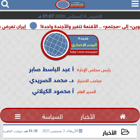




الخميس 6 أغسطس 2026
01:07 مـ
مع» .. الأقنعة تتغير والأجندة واحدة!
إيران تفرض شروطها عل
أ عبد الباسط صابر
رئيس مجلس الإدارة
د. محمد الصريدي
صاحب الامتياز
أ محمود الكيلاني
المدير العام

الأخبار
السياسة

الأخبار
الأربعاء، 3 سبتمبر 2025
01:38 صـ
بتوقيت القاهرة