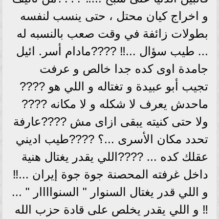
و اخراج كيان محتل ، حتى ينسب لنفسه
بطولات زائفة في وقت صعب بالنسبه له
... طيب سؤال ...‼️ ????مادام أسر. ائيل
جامدة اوى كده جدا خالص و عرفت
تجيب أبو عبيدة و تغتاله و اللي هو ????
ماحدش يعرف لا شكله و لا مكانه ????
ولا حتى كنيته يبقى ازاى مش ????عارفة
تحدد مكان الأسرى ...؟ ????طيب اديني
عقلك كده ... ????اللي يقدر يغتال هنية
داخل غرفته المحصنة جوة جوة إيران ...‼️
و اللي قدر يغتال السنوار " السنواااار " ...
‼️ و اللي يقدر يخلص على قادة حزب الله