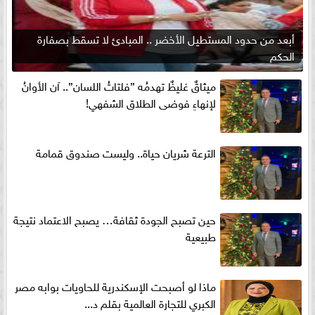
أبعد من حدود المستطيل الأخضر .. المبادئ لا تسقط بصفارة
الحكم
ميثاقٌ غليظٌ تهدمُه ”فلتاتُ اللسان”.. آن الأوانُ
لإنهاءِ فوضى الطلاق الشفهي!
الترعة شريان حياة.. وليست صندوق قمامة
حين تصبح الجودة ثقافة… يصبح الاعتماد نتيجة
طبيعية
ماذا لو أصبحت الإسكندرية للحاويات بوابه مصر
الكبري للتجارة العالمية بقلم د...