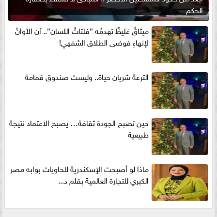
الحكم
ميثاقٌ غليظٌ تهدمُه ”فلتاتُ اللسان”.. آن الأوانُ
لإنهاءِ فوضى الطلاق الشفهي!
الترعة شريان حياة.. وليست صندوق قمامة
حين تصبح الجودة ثقافة… يصبح الاعتماد نتيجة
طبيعية
ماذا لو أصبحت الإسكندرية للحاويات بوابه مصر
الكبري للتجارة العالمية بقلم د...