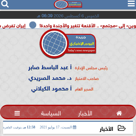




الخميس 6 أغسطس 2026
06:39 مـ
 .. الأقنعة تتغير والأجندة واحدة!
إيران تفرض شروطها على ت
أ عبد الباسط صابر
رئيس مجلس الإدارة
د. محمد الصريدي
صاحب الامتياز
أ محمود الكيلاني
المدير العام

الأخبار
السياسة

الأخبار
السبت، 17 يوليو 2021
12:58 مـ
بتوقيت القاهرة