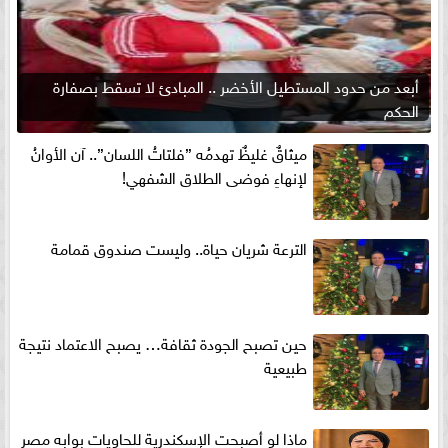
أبعد من حدود المستطيل الأخضر .. المبادئ لا تسقط بصفارة
الحكم
ميثاقٌ غليظٌ تهدمُه ”فلتاتُ اللسان”.. آن الأوانُ
لإنهاءِ فوضى الطلاق الشفهي!
الترعة شريان حياة.. وليست صندوق قمامة
حين تصبح الجودة ثقافة… يصبح الاعتماد نتيجة
طبيعية
ماذا لو أصبحت الإسكندرية للحاويات بوابه مصر