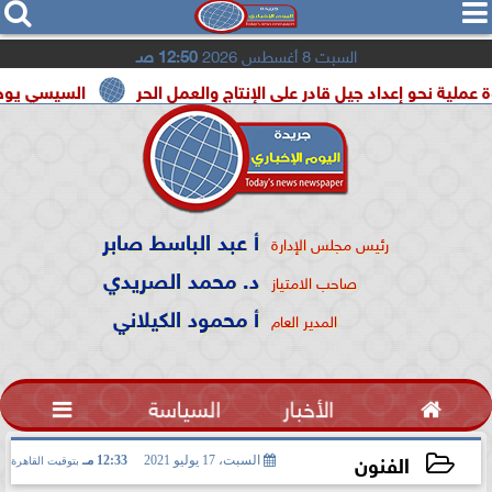




السبت 8 أغسطس 2026
12:50 صـ
داد جيل قادر على الإنتاج والعمل الحر
السيسي يوحد السودان و ل
أ عبد الباسط صابر
رئيس مجلس الإدارة
د. محمد الصريدي
صاحب الامتياز
أ محمود الكيلاني
المدير العام

الأخبار
السياسة

الفنون
السبت، 17 يوليو 2021
12:33 مـ
بتوقيت القاهرة