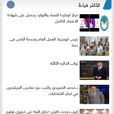
الأكثر قراءةً
مركز اوركيدا للنساء والتوليد يحصل على شهادة
الاعتماد الكامل
غريب ابونجرة: العمل العام وخدمة الناس فى
دمنا
نواب الدائره الثالثه
د.محمد الصريدي يكتب: دور مناديب المرشحين
في لجان الانتخابات
كيف نجحت كابتن «حنان البنا» في تحويل تعليم