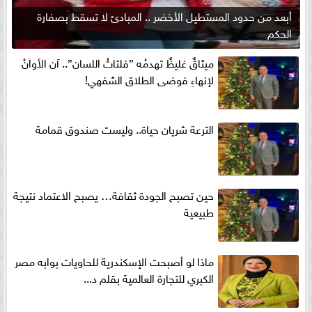
أبعد من حدود المستطيل الأخضر .. المبادئ لا تسقط بصفارة
الحكم
ميثاقٌ غليظٌ تهدمُه ”فلتاتُ اللسان”.. آن الأوانُ
لإنهاءِ فوضى الطلاق الشفهي!
الترعة شريان حياة.. وليست صندوق قمامة
حين تصبح الجودة ثقافة… يصبح الاعتماد نتيجة
طبيعية
ماذا لو أصبحت الإسكندرية للحاويات بوابه مصر
الكبري للتجارة العالمية بقلم د...