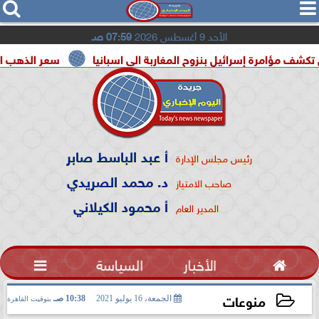




الأحد 9 أغسطس 2026
07:59 صـ
 إسرائيل بنزوح المغاربة الى اسبانيا
سعر الذهب اليوم السبت 8 أغسطس 2026 في م
أ عبد الباسط صابر
رئيس مجلس الإدارة
د. محمد الصريدي
صاحب الامتياز
أ محمود الكيلاني
المدير العام

الأخبار
السياسة

منوعات
الجمعة، 16 يوليو 2021
10:38 صـ
بتوقيت القاهرة