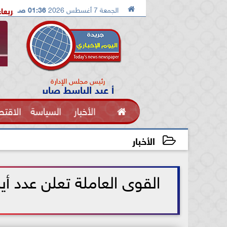

الجمعة 7 أغسطس 2026
01:36 صـ
إسماعيلية تستضيف معسكرًا مغلقًا للإسماعيلي الاربعاء القادم
ملك
رئيس مجلس الإدارة
أ عبد الباسط صابر

الأخبار
السياسة
الاقتص
الفنون
الأخبار
2021-07-14 17:29:05
القوى العاملة تعلن عدد أي