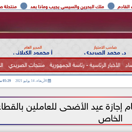
 البحرين والسيسي يجيب وماذا بعد
منتحلة صفة صحفية تعترف:
صاحب الامتياز
المدير العام
د. محمد الصريدي
أ محمود الكيلاني
اد
الأخبار الرئاسية - رئاسة الجمهورية
منتجات الصريدي
ال
الصحة
الأربعاء، 14 يوليو 2021
05:29 مـ
ام إجازة عيد الأضحى للعاملين بالقطا
الخاص