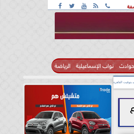





 واقعة التحرش مزعومة بسبب خلافات على الأجرة
رحيل الإعلامي
حوادث
نواب الإسماعيلية
الرياضة

بتوقيت القاهرة
ع