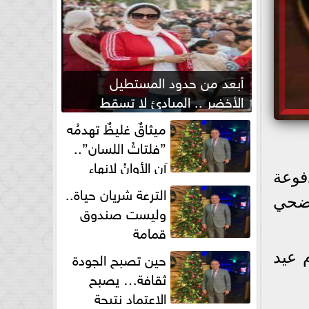
أبعد من حدود المستطيل
الأخضر .. المبادئ لا تسقط
بصفارة الحكم
ميثاقٌ غليظٌ تهدمُه
”فلتاتُ اللسان”..
آن الأوانُ لإنهاءِ
فوعة
فوضى الطلاق الشفهي!
الترعة شريان حياة..
 عيد الأضحي
وليست صندوق
قمامة
حين تصبح الجودة
 عيد
ثقافة… يصبح
الاعتماد نتيجة