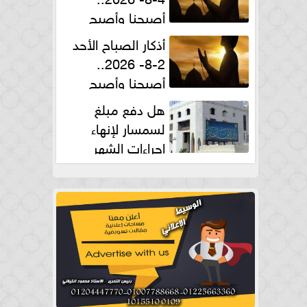
أصبحنا وأصبح
الملك لله والحمد لله
أذكار الصباح الأحد
2-8- 2026..
أصبحنا وأصبح
الملك لله والحمد لله
هل دفع مبلغ
لسمسار لإنهاء
إجراءات الشهر
العقارى حلال؟.. أمين الفتوى يجيب