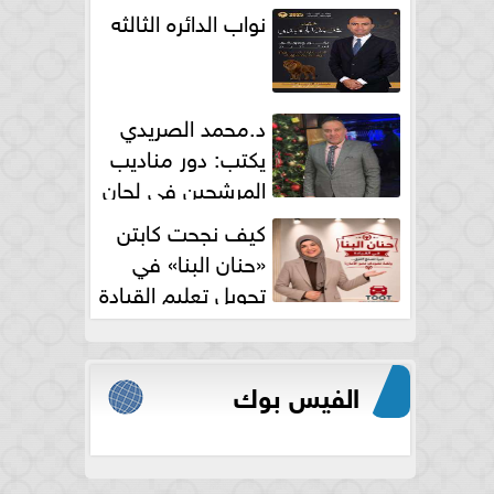
نواب الدائره الثالثه
د.محمد الصريدي
يكتب: دور مناديب
المرشحين في لجان
الانتخابات
كيف نجحت كابتن
«حنان البنا» في
تحويل تعليم القيادة
النسائية من خوف...
الفيس بوك