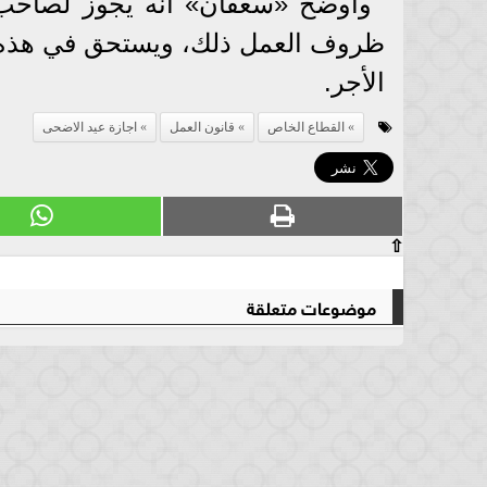
وأوضح «سعفان» أنه يجوز لصاحب ا
ظروف العمل ذلك، ويستحق في هذه الح
الأجر.
القطاع الخاص
قانون العمل
اجازة عيد الاضحى
⇧
موضوعات متعلقة