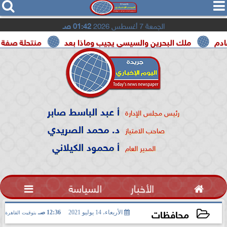




الجمعة 7 أغسطس 2026
01:42 صـ
ملك البحرين والسيسي يجيب وماذا بعد
منتحلة صفة صحفية تعت
أ عبد الباسط صابر
رئيس مجلس الإدارة
د. محمد الصريدي
صاحب الامتياز
أ محمود الكيلاني
المدير العام

الأخبار
السياسة

محافظات
الأربعاء، 14 يوليو 2021
12:36 صـ
بتوقيت القاهرة