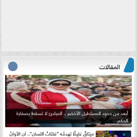
المقالات
أبعد من حدود المستطيل الأخضر .. المبادئ لا تسقط بصفارة
الحكم
ميثاقٌ غليظٌ تهدمُه ”فلتاتُ اللسان”.. آن الأوانُ