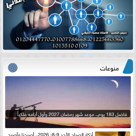
منوعات
فاضل 183 يوم.. موعد شهر رمضان 2027 وأول أيامه فلكياً
أذكار الصباح الأحد 9-8- 2026.. أصبحنا وأصبح