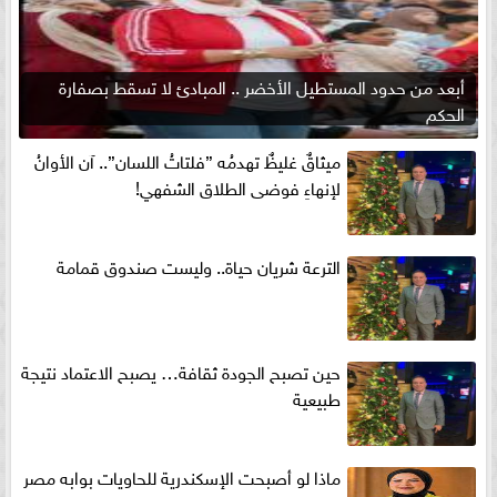
أبعد من حدود المستطيل الأخضر .. المبادئ لا تسقط بصفارة
الحكم
ميثاقٌ غليظٌ تهدمُه ”فلتاتُ اللسان”.. آن الأوانُ
لإنهاءِ فوضى الطلاق الشفهي!
الترعة شريان حياة.. وليست صندوق قمامة
حين تصبح الجودة ثقافة… يصبح الاعتماد نتيجة
طبيعية
ماذا لو أصبحت الإسكندرية للحاويات بوابه مصر