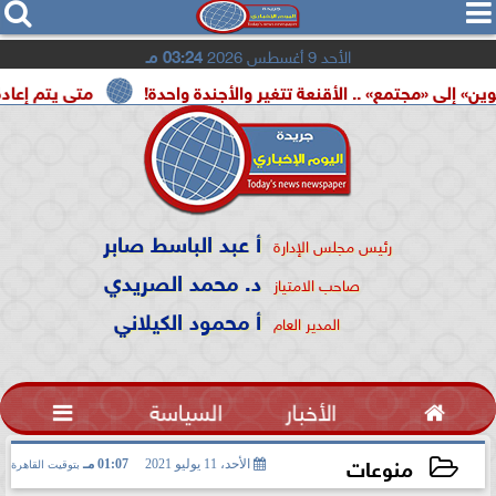




الأحد 9 أغسطس 2026
03:24 مـ
ع» .. الأقنعة تتغير والأجندة واحدة!
متى يتم إعادة تشغيل ب
أ عبد الباسط صابر
رئيس مجلس الإدارة
د. محمد الصريدي
صاحب الامتياز
أ محمود الكيلاني
المدير العام

الأخبار
السياسة

منوعات
الأحد، 11 يوليو 2021
01:07 مـ
بتوقيت القاهرة