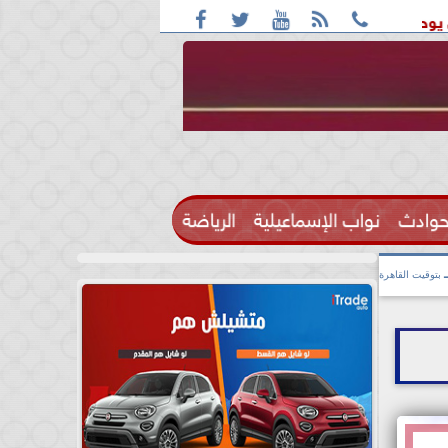





يا و اليمن
ترامب مجلس السلام العالمي ينزع سلاح حماس
حوادث
نواب الإسماعيلية
الرياضة

بتوقيت القاهرة