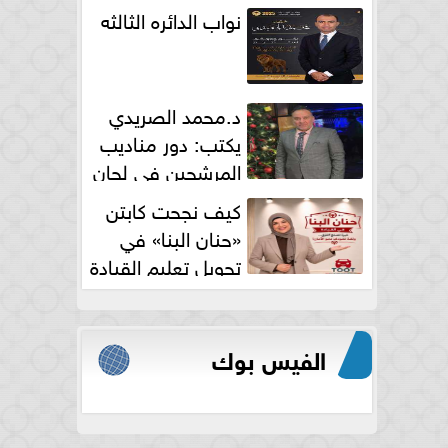
نواب الدائره الثالثه
د.محمد الصريدي
يكتب: دور مناديب
المرشحين في لجان
الانتخابات
كيف نجحت كابتن
«حنان البنا» في
تحويل تعليم القيادة
النسائية من خوف...
الفيس بوك