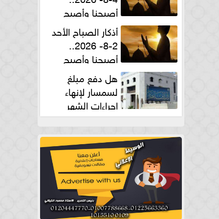
أصبحنا وأصبح
الملك لله والحمد لله
أذكار الصباح الأحد
2-8- 2026..
أصبحنا وأصبح
الملك لله والحمد لله
هل دفع مبلغ
لسمسار لإنهاء
إجراءات الشهر
العقارى حلال؟.. أمين الفتوى يجيب