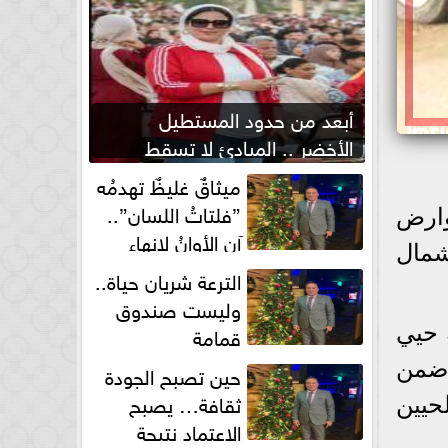
أبعد من حدود المستطيل
الأخضر .. المبادئ لا تسقط
بصفارة الحكم
ميثاقٌ غليظٌ تهدمُه
”فلتاتُ اللسان”..
وارض
آن الأوانُ لإنهاءِ
شمال
فوضى الطلاق الشفهي!
الترعة شريان حياة..
وليست صندوق
قمامة
 حيي
 ضمن
حين تصبح الجودة
ثقافة… يصبح
حيين
الاعتماد نتيجة