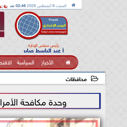

السبت 8 أغسطس 2026
02:46 صـ
 جهود كل وطنى لمواجهة التحديات
شيحة :خطوة عملية نحو إعدا
رئيس مجلس الإدارة
أ عبد الباسط صابر

الأخبار
السياسة
الاقتص
الفنون
محافظات
2021-07-09 11:35:54
وحدة مكافحة الأمرا