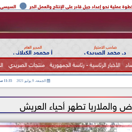
د جيل قادر على الإنتاج والعمل الحر
السيسي يوحد السودان و ليب
صاحب الامتياز
المدير العام
د. محمد الصريدي
أ محمود الكيلاني
اد
الأخبار الرئاسية - رئاسة الجمهورية
منتجات الصريدي
ال
الصحة
الجمعة، 9 يوليو 2021
11:35 صـ
ض والملاريا تطهر أحياء العريش