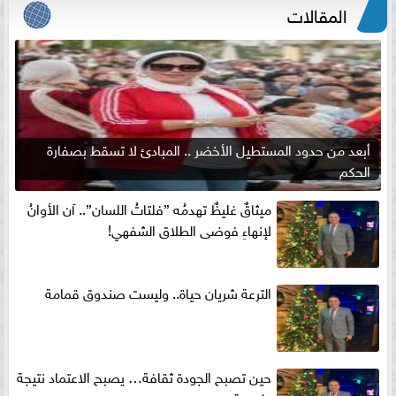
المقالات
أبعد من حدود المستطيل الأخضر .. المبادئ لا تسقط بصفارة
الحكم
ميثاقٌ غليظٌ تهدمُه ”فلتاتُ اللسان”.. آن الأوانُ
لإنهاءِ فوضى الطلاق الشفهي!
الترعة شريان حياة.. وليست صندوق قمامة
حين تصبح الجودة ثقافة… يصبح الاعتماد نتيجة