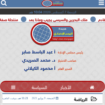




الجمعة 7 أغسطس 2026
10:04 صـ
ملك البحرين والسيسي يجيب وماذا بعد
منتحلة صفة صحفية تعت
أ عبد الباسط صابر
رئيس مجلس الإدارة
د. محمد الصريدي
صاحب الامتياز
أ محمود الكيلاني
المدير العام

الأخبار
السياسة

الرياضة
الجمعة، 9 يوليو 2021
11:21 صـ
بتوقيت القاهرة