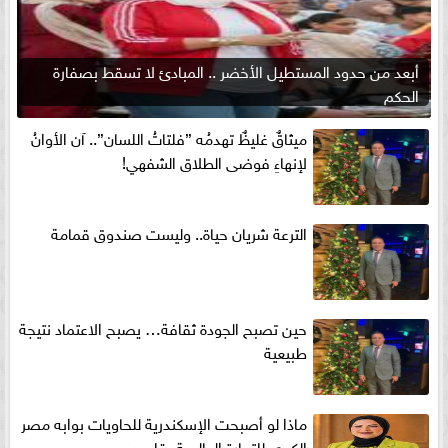
أبعد من حدود المستطيل الأخضر .. المبادئ لا تسقط بصفارة
الحكم
ميثاقٌ غليظٌ تهدمُه ”فلتاتُ اللسان”.. آن الأوانُ
لإنهاءِ فوضى الطلاق الشفهي!
الترعة شريان حياة.. وليست صندوق قمامة
حين تصبح الجودة ثقافة… يصبح الاعتماد نتيجة
طبيعية
ماذا لو أصبحت الإسكندرية للحاويات بوابه مصر
الكبري للتجارة العالمية بقلم د...