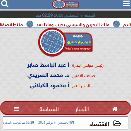




الجمعة 7 أغسطس 2026
02:29 صـ
ك البحرين والسيسي يجيب وماذا بعد
منتحلة صفة صحفية تعترف
أ عبد الباسط صابر
رئيس مجلس الإدارة
د. محمد الصريدي
صاحب الامتياز
أ محمود الكيلاني
المدير العام

الأخبار
السياسة

الاقتصاد
الخميس، 8 يوليو 2021
05:20 مـ
بتوقيت القاهرة