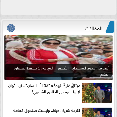
المقالات
أبعد من حدود المستطيل الأخضر .. المبادئ لا تسقط بصفارة
الحكم
ميثاقٌ غليظٌ تهدمُه ”فلتاتُ اللسان”.. آن الأوانُ
لإنهاءِ فوضى الطلاق الشفهي!
الترعة شريان حياة.. وليست صندوق قمامة