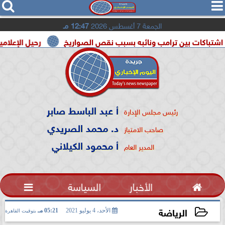




الجمعة 7 أغسطس 2026
12:47 مـ
ين ترامب ونائبه بسبب نقص الصواريخ
رحيل الإعلامية سونيا كما
أ عبد الباسط صابر
رئيس مجلس الإدارة
د. محمد الصريدي
صاحب الامتياز
أ محمود الكيلاني
المدير العام

الأخبار
السياسة

الرياضة
الأحد، 4 يوليو 2021
05:21 مـ
بتوقيت القاهرة